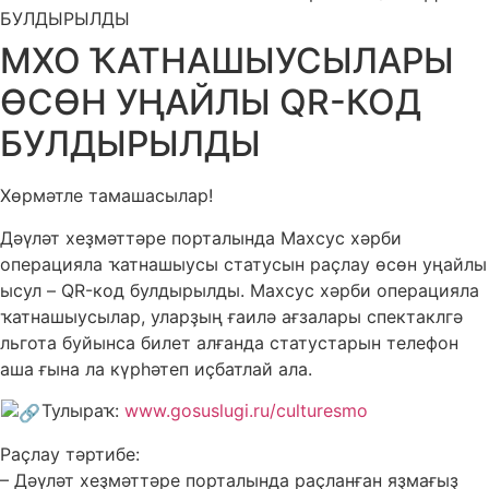
БУЛДЫРЫЛДЫ
МХО ҠАТНАШЫУСЫЛАРЫ
ӨСӨН УҢАЙЛЫ QR-КОД
БУЛДЫРЫЛДЫ
Хөрмәтле тамашасылар!
Дәүләт хеҙмәттәре порталында Махсус хәрби
операцияла ҡатнашыусы статусын раҫлау өсөн уңайлы
ысул – QR-код булдырылды. Махсус хәрби операцияла
ҡатнашыусылар, уларҙың ғаилә ағзалары спектаклгә
льгота буйынса билет алғанда статустарын телефон
аша ғына ла күрһәтеп иҫбатлай ала.
Тулыраҡ:
www.gosuslugi.ru/culturesmo
Раҫлау тәртибе:
– Дәүләт хеҙмәттәре порталында раҫланған яҙмағыҙ