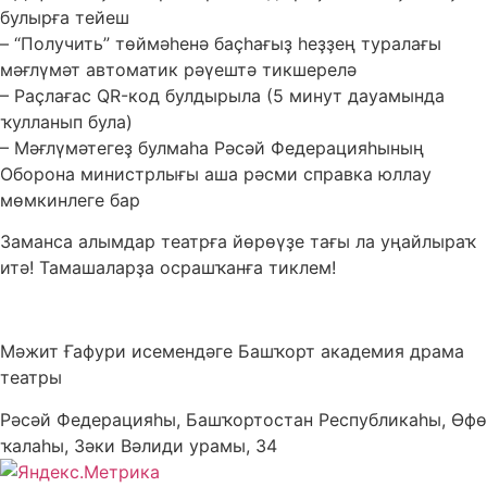
булырға тейеш
– “Получить” төймәһенә баҫһағыҙ һеҙҙең туралағы
мәғлүмәт автоматик рәүештә тикшерелә
– Раҫлағас QR-код булдырыла (5 минут дауамында
ҡулланып була)
– Мәғлүмәтегеҙ булмаһа Рәсәй Федерацияһының
Оборона министрлығы аша рәсми справка юллау
мөмкинлеге бар
Заманса алымдар театрға йөрөүҙе тағы ла уңайлыраҡ
итә! Тамашаларҙа осрашҡанға тиклем!
Мәжит Ғафури исемендәге Башҡорт академия драма
театры
Рәсәй Федерацияһы, Башҡортостан Республикаһы, Өфө
ҡалаһы, Зәки Вәлиди урамы, 34