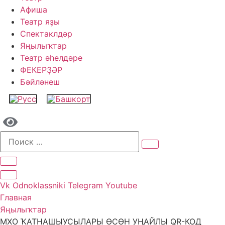
Афиша
Театр яҙы
Спектаклдәр
Яңылыҡтар
Театр әһелдәре
ФЕКЕРҘӘР
Бәйләнеш
Vk
Odnoklassniki
Telegram
Youtube
Главная
Яңылыҡтар
МХО ҠАТНАШЫУСЫЛАРЫ ӨСӨН УҢАЙЛЫ QR-КОД