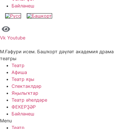
Бәйләнеш
Vk
Youtube
М.Ғафури исем. Башҡорт дәүләт академия драма
театры
Театр
Афиша
Театр яҙы
Спектаклдәр
Яңылыҡтар
Театр әһелдәре
ФЕКЕРҘӘР
Бәйләнеш
Menu
Театр