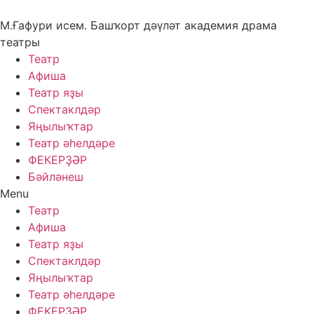
Skip
to
М.Ғафури исем. Башҡорт дәүләт академия драма
content
театры
Театр
Афиша
Театр яҙы
Спектаклдәр
Яңылыҡтар
Театр әһелдәре
ФЕКЕРҘӘР
Бәйләнеш
Menu
Театр
Афиша
Театр яҙы
Спектаклдәр
Яңылыҡтар
Театр әһелдәре
ФЕКЕРҘӘР