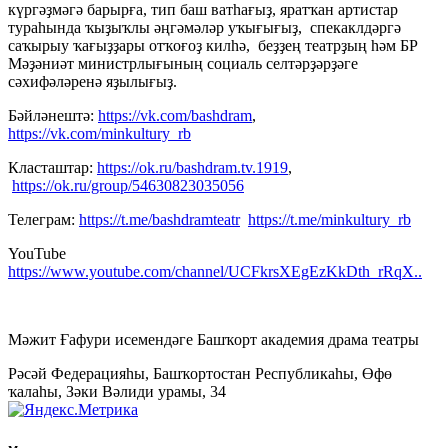
күргәҙмәгә барырға, тип баш ватһағыҙ, яратҡан артистар
тураһында ҡыҙыҡлы әңгәмәләр уҡығығыҙ, спекаклдәргә
саҡырыу ҡағыҙҙары отҡоғоҙ килһә, беҙҙең театрҙың һәм БР
Мәҙәниәт министрлығының социаль селтәрҙәрҙәге
сәхифәләренә яҙылығыҙ.
Бәйләнештә
:
https://vk.com/bashdram
,
https://vk.com/minkultury_rb
Класташтар:
https://ok.ru/bashdram.tv.1919
,
https://ok.ru/group/54630823035056
Телеграм:
https://t.me/bashdramteatr
https://t.me/minkultury_rb
YouTube
https://www.youtube.com/channel/UCFkrsXEgEzKkDth_rRqX..
Мәжит Ғафури исемендәге Башҡорт академия драма театры
Рәсәй Федерацияһы, Башҡортостан Республикаһы, Өфө
ҡалаһы, Зәки Вәлиди урамы, 34