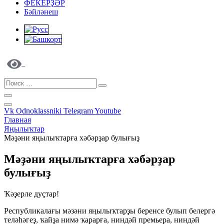
ФЕКЕРҘӘР
Бәйләнеш
Vk
Odnoklassniki
Telegram
Youtube
Главная
Яңылыҡтар
Мәҙәни яңылыҡтарға хәбәрҙар булығыҙ
Мәҙәни яңылыҡтарға хәбәрҙар
булығыҙ
Ҡәҙерле дуҫтар!
Республикалағы мәзәни яңылыҡтарҙы беренсе булып белергә
теләһәгеҙ, ҡайҙа нимә ҡарарға, ниндәй премьера, ниндәй