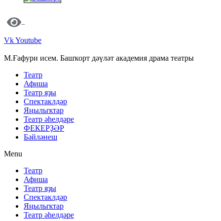
Vk
Youtube
М.Ғафури исем. Башҡорт дәүләт академия драма театры
Театр
Афиша
Театр яҙы
Спектаклдәр
Яңылыҡтар
Театр әһелдәре
ФЕКЕРҘӘР
Бәйләнеш
Menu
Театр
Афиша
Театр яҙы
Спектаклдәр
Яңылыҡтар
Театр әһелдәре