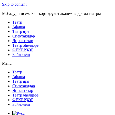
Skip to content
М.Ғафури исем. Башҡорт дәүләт академия драма театры
Театр
Афиша
Театр яҙы
Спектаклдәр
Яңылыҡтар
Театр әһелдәре
ФЕКЕРҘӘР
Бәйләнеш
Menu
Театр
Афиша
Театр яҙы
Спектаклдәр
Яңылыҡтар
Театр әһелдәре
ФЕКЕРҘӘР
Бәйләнеш