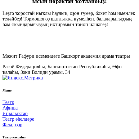
ысын йөрәктән ҡотлайбыҙ!
Һеҙгә ҡоростай ныҡлы һаулыҡ, оҙон ғүмер, бәхет һәм именлек
теләйбеҙ! Тормошоғоҙ шатлыҡҡа күмелһен, балаларығыҙҙың
һәм яҡындарығыҙҙың ихтирамын тойоп йәшәгеҙ!
Мәжит Ғафури исемендәге Башҡорт академия драма театры
Рәсәй Федерацияһы, Башҡортостан Республикаһы, Өфө
ҡалаһы, Зәки Вәлиди урамы, 34
Меню
Театр
Афиша
Яңылыҡтар
Театр әһелдәре
Фекерҙәр
Театр кассаһы