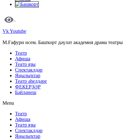
Vk
Youtube
М.Ғафури исем. Башҡорт дәүләт академия драма театры
Театр
Афиша
Театр яҙы
Спектаклдәр
Яңылыҡтар
Театр әһелдәре
ФЕКЕРҘӘР
Бәйләнеш
Menu
Театр
Афиша
Театр яҙы
Спектаклдәр
Яңылыҡтар