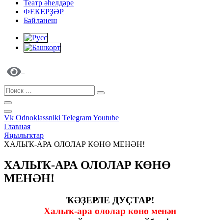
Театр әһелдәре
ФЕКЕРҘӘР
Бәйләнеш
Vk
Odnoklassniki
Telegram
Youtube
Главная
Яңылыҡтар
ХАЛЫҠ-АРА ОЛОЛАР КӨНӨ МЕНӘН!
ХАЛЫҠ-АРА ОЛОЛАР КӨНӨ
МЕНӘН!
ҠӘҘЕРЛЕ ДУҪТАР!
Халыҡ-ара ололар көнө менән