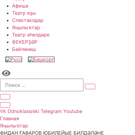
Афиша
Театр яҙы
Спектаклдәр
Яңылыҡтар
Театр әһелдәре
ФЕКЕРҘӘР
Бәйләнеш
Vk
Odnoklassniki
Telegram
Youtube
Главная
Яңылыҡтар
ФИДАН ҒАФАРОВ ЮБИЛЕЙЫЕ БИЛДӘЛӘНЕ