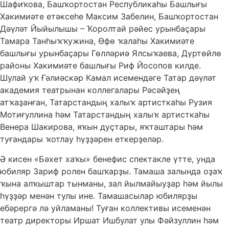
Шафиҡова, Башҡортостан Республикаһы Башлығы
Хакимиәте етәксеһе Максим Забелин, Башҡортостан
Дәүләт Йыйылышы – Ҡоролтай рәйес урынбаҫары
Тамара Танһыҡҡужина, Өфө ҡалаһы Хакимиәте
башлығы урынбаҫары Гөлләриә Ялсыҡаева, Дүртөйлө
районы Хакимиәте башлығы Риф Йосопов килде.
Шулай уҡ Ғәлиәскәр Камал исемендәге Татар дәүләт
академия театрынан коллегалары Рәсәйҙең
атҡаҙанған, Татарстандың халыҡ артисткаһы Рузия
Мотиғуллина һәм Татарстандың халыҡ артисткаһы
Венера Шакирова, яҡын дуҫтары, яҡташтары һәм
туғандары ҡотлау һүҙҙәрен еткерҙеләр.
Ә кисен «Бәхет хаҡы» бенефис спектакле үтте, унда
юбиляр Зариф ролен башҡарҙы. Тамаша залында оҙаҡ
ҡына алҡыштар тынманы, зал йылмайыуҙар һәм йылы
һүҙҙәр менән тулы ине. Тамашасылар юбилярҙы
ебәрергә лә уйламаны! Туған коллективы исеменән
театр директоры Иршат Ишбулат улы Фәйзуллин һәм