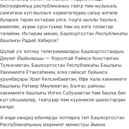
биографияғыҙ республиканың театр һәм музыкаль
сәнғәтенә күп йыллыҡ хеҙмәтегеҙҙең сағыу өлгөһө
булараҡ тәрән ихтирам уята. Һеҙгә ныҡлы һаулыҡ,
именлек, әүҙем оҙон ғүмер һәм иң изге теләктәр
теләйем. Ихтирам менән, Башҡортостан Республикаһы
башлығы Радий Хәбиров”.
Шулай уҡ ҡотлау телеграммалары Башҡортостандың
Дәүләт Йыйылышы — Ҡоролтай Рәйесе Константин
Толкачевтан, Башҡортостан Республикаһы Башлығы
Хакимиәте Етәксеһенең эске сәйәсәт буйынса
урынбаҫары Урал Килсенбаевтан, Өфө ҡала хакимиәте
башлығы Ратмир Мәүлиевтан, Балтас районы
хакимиәте башлығы Илгиз Субушевтан һәм башҡа бик
күп ойошмалар, театрҙар һәм күренекле шәхестәрҙән
килде.
Ә инде көндөҙ юбилярҙы ҡотларға тип Башҡортостан
Республикаһының мәҙәниәт министры Әминә