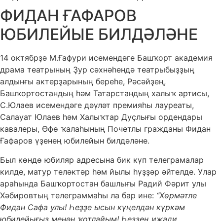
ФИДАН ҒАФАРОВ
ЮБИЛЕЙЫЕ БИЛДӘЛӘНЕ
14 октябрҙә М.Ғафури исемендәге Башҡорт академия
драма театрының Ҙур сәхнәһендә театрыбыҙҙың
алдынғы актерҙарының береһе, Рәсәйҙең,
Башҡортостандың һәм Татарстандың халыҡ артисы,
С.Юлаев исемендәге дәүләт премияһы лауреаты,
Салауат Юлаев һәм Халыҡтар Дуҫлығы ордендары
кавалеры, Өфө ҡалаһының Почетлы гражданы Фидан
Ғафаров үҙенең юбилейын билдәләне.
Был көндө юбиляр адресына бик күп телеграмалар
килде, матур теләктәр һәм йылы һүҙҙәр әйтелде. Улар
араһында Башҡортостан башлығы Радий Фәрит улы
Хәбировтың телеграммаһы ла бар ине:
“Хөрмәтле
Фидан Сафа улы! Һеҙҙе ысын күңелдән күркәм
юбилейығыҙ менән ҡотлайым! Һеҙҙең ижади