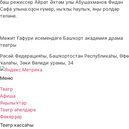
баш режиссер Айрат Әхтәм улы Абушахманов Фидан
Сафа улына оҙон ғүмер, ныҡлы һаулыҡ, яңы ролдәр
теләне.
Мәжит Ғафури исемендәге Башҡорт академия драма
театры
Рәсәй Федерацияһы, Башҡортостан Республикаһы, Өфө
ҡалаһы, Зәки Вәлиди урамы, 34
Меню
Театр
Афиша
Яңылыҡтар
Театр әһелдәре
Фекерҙәр
Театр кассаһы