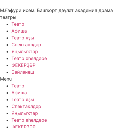
Skip
to
М.Ғафури исем. Башҡорт дәүләт академия драма
content
театры
Театр
Афиша
Театр яҙы
Спектаклдәр
Яңылыҡтар
Театр әһелдәре
ФЕКЕРҘӘР
Бәйләнеш
Menu
Театр
Афиша
Театр яҙы
Спектаклдәр
Яңылыҡтар
Театр әһелдәре
ФЕКЕРҘӘР