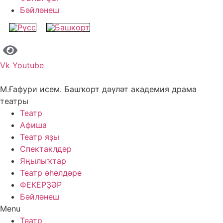
Бәйләнеш
Vk
Youtube
М.Ғафури исем. Башҡорт дәүләт академия драма
театры
Театр
Афиша
Театр яҙы
Спектаклдәр
Яңылыҡтар
Театр әһелдәре
ФЕКЕРҘӘР
Бәйләнеш
Menu
Театр