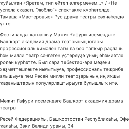
ҡуйылған «Яратам, тип әйтеп өлгөрмәнем…» / «Не
успела сказать “люблю”» спектакле күрһәтелде.
Тамаша «Мастеровые» Рус драма театры сәхнәһендә
үтте.
Фестивалдә ҡатнашыу Мажит Ғафури исемендәге
Башҡорт академия драма театрының юғары
профессиональ кимәлен тағы ла бер тапҡыр раҫланы
һәм милли театр сәнғәтен үҫтереүҙә уның әһәмиәтле
ролен күрһәтте. Был сара төбәктәр-ара мәҙәни
хеҙмәттәшлекте нығытыуға, профессиональ тәжрибә
алышыуға һәм Рәсәй милли театрҙарының иң яҡшы
ҡаҙаныштарын популярлаштырыуға булышлыҡ итә.
Мәжит Ғафури исемендәге Башҡорт академия драма
театры
Рәсәй Федерацияһы, Башҡортостан Республикаһы, Өфө
ҡалаһы, Зәки Вәлиди урамы, 34