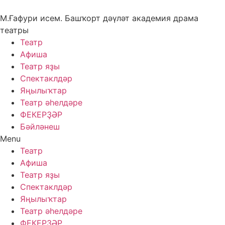
Skip
to
М.Ғафури исем. Башҡорт дәүләт академия драма
content
театры
Театр
Афиша
Театр яҙы
Спектаклдәр
Яңылыҡтар
Театр әһелдәре
ФЕКЕРҘӘР
Бәйләнеш
Menu
Театр
Афиша
Театр яҙы
Спектаклдәр
Яңылыҡтар
Театр әһелдәре
ФЕКЕРҘӘР