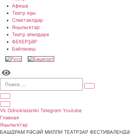
Афиша
Театр яҙы
Спектаклдәр
Яңылыҡтар
Театр әһелдәре
ФЕКЕРҘӘР
Бәйләнеш
Vk
Odnoklassniki
Telegram
Youtube
Главная
Яңылыҡтар
БАШДРАМ РӘСӘЙ МИЛЛИ ТЕАТРҘАР ФЕСТИВАЛЕНДӘ