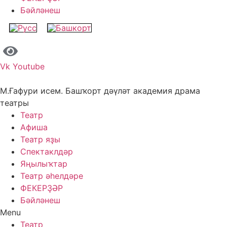
Бәйләнеш
Vk
Youtube
М.Ғафури исем. Башҡорт дәүләт академия драма
театры
Театр
Афиша
Театр яҙы
Спектаклдәр
Яңылыҡтар
Театр әһелдәре
ФЕКЕРҘӘР
Бәйләнеш
Menu
Театр