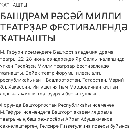
ҠАТНАШТЫ
БАШДРАМ РӘСӘЙ МИЛЛИ
ТЕАТРҘАР ФЕСТИВАЛЕНДӘ
ҠАТНАШТЫ
М. Ғафури исемендәге Башҡорт академия драма
театры 22–28 июнь көндәрендә Яр Саллы ҡалаһында
үткән Рәсәйҙең Милли театрҙар фестивалендә
ҡатнашты. Бөйөк театр форумы илдең алты
республикаһынан – Башҡортостан, Татарстан, Марий
Эл, Хакассия, Ингушетия һәм Мордовиянан килгән
алдынғы милли театрҙарҙы бергә тупланы.
Форумда Башҡортостан Республикаһы исеменән
М.Ғафури исемендәге Башҡорт академия драма
театрының баш режиссёры Айрат Абушахманов
сәхнәләштергән, Гөлсирә Ғиззәтуллина повесы буйынса