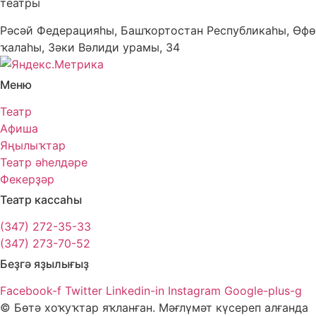
театры
Рәсәй Федерацияһы, Башҡортостан Республикаһы, Өфө
ҡалаһы, Зәки Вәлиди урамы, 34
Меню
Театр
Афиша
Яңылыҡтар
Театр әһелдәре
Фекерҙәр
Театр кассаһы
(347) 272-35-33
(347) 273-70-52
Беҙгә яҙылығыҙ
Facebook-f
Twitter
Linkedin-in
Instagram
Google-plus-g
© Бөтә хоҡуҡтар яҡланған. Мәғлүмәт күсереп алғанда