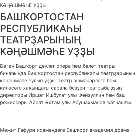
КӘҢӘШМӘҺЕ УҘҘЫ
БАШҠОРТОСТАН
РЕСПУБЛИКАҺЫ
ТЕАТРҘАРЫНЫҢ
КӘҢӘШМӘҺЕ УҘҘЫ
Бөгөн Башҡорт дәүләт опера һәм балет театры
бинаһында Башҡортостан республикаһы театрҙарының
кәңәшмәһе булып уҙҙы. Театр эшмәкәрлеге һәм
киләсәге хаҡындағы сарала беҙҙең театрыбыҙҙың
директоры Иршат Ишбулат улы Фәйзуллин һәм баш
режиссеры Айрат Әхтәм улы Абушахманов ҡатнашты.
Мәжит Ғафури исемендәге Башҡорт академия драма