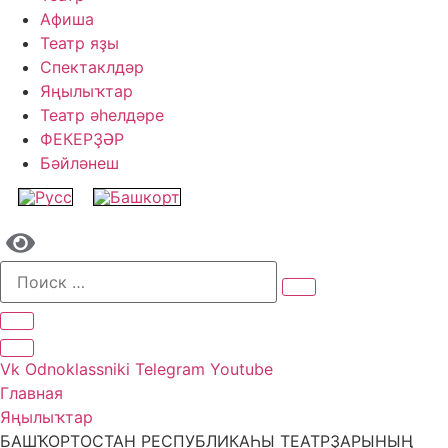
Афиша
Театр яҙы
Спектаклдәр
Яңылыҡтар
Театр әһелдәре
ФЕКЕРҘӘР
Бәйләнеш
Vk
Odnoklassniki
Telegram
Youtube
Главная
Яңылыҡтар
БАШҠОРТОСТАН РЕСПУБЛИКАҺЫ ТЕАТРҘАРЫНЫҢ