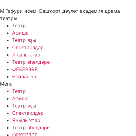
Skip
to
М.Ғафури исем. Башҡорт дәүләт академия драма
content
театры
Театр
Афиша
Театр яҙы
Спектаклдәр
Яңылыҡтар
Театр әһелдәре
ФЕКЕРҘӘР
Бәйләнеш
Menu
Театр
Афиша
Театр яҙы
Спектаклдәр
Яңылыҡтар
Театр әһелдәре
ФЕКЕРҘӘР