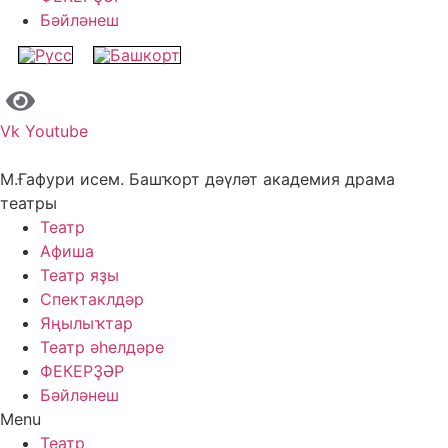
Бәйләнеш
Vk
Youtube
М.Ғафури исем. Башҡорт дәүләт академия драма
театры
Театр
Афиша
Театр яҙы
Спектаклдәр
Яңылыҡтар
Театр әһелдәре
ФЕКЕРҘӘР
Бәйләнеш
Menu
Театр