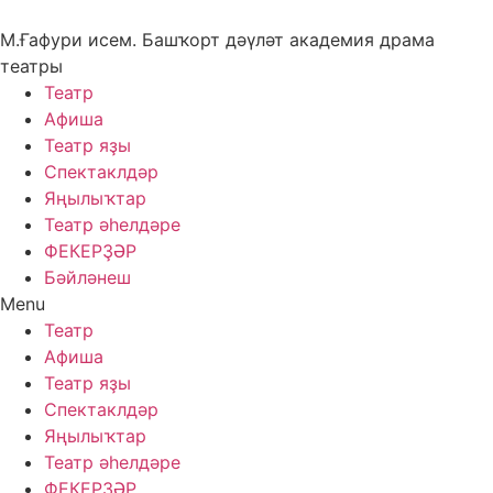
Skip
to
М.Ғафури исем. Башҡорт дәүләт академия драма
content
театры
Театр
Афиша
Театр яҙы
Спектаклдәр
Яңылыҡтар
Театр әһелдәре
ФЕКЕРҘӘР
Бәйләнеш
Menu
Театр
Афиша
Театр яҙы
Спектаклдәр
Яңылыҡтар
Театр әһелдәре
ФЕКЕРҘӘР