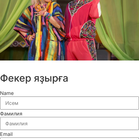
Нет билетов
Фекер яҙырға
Name
Фамилия
Email