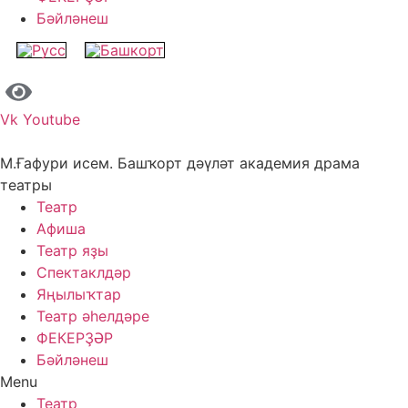
Бәйләнеш
Vk
Youtube
М.Ғафури исем. Башҡорт дәүләт академия драма
театры
Театр
Афиша
Театр яҙы
Спектаклдәр
Яңылыҡтар
Театр әһелдәре
ФЕКЕРҘӘР
Бәйләнеш
Menu
Театр