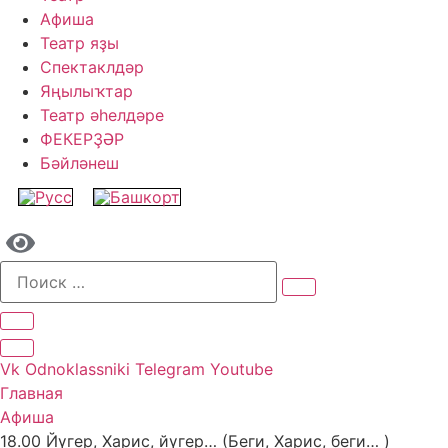
Афиша
Театр яҙы
Спектаклдәр
Яңылыҡтар
Театр әһелдәре
ФЕКЕРҘӘР
Бәйләнеш
Vk
Odnoklassniki
Telegram
Youtube
Главная
Афиша
18.00 Йүгер, Харис, йүгер… (Беги, Харис, беги… )