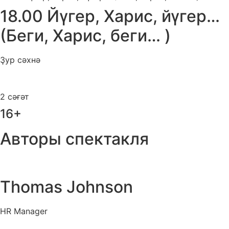
18.00 Йүгер, Харис, йүгер…
(Беги, Харис, беги… )
Ҙур сәхнә
Нет билетов
Нет билетов
2 сәғәт
16+
Авторы спектакля
Thomas Johnson
HR Manager