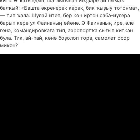
китә. Ә ҡатындың, шатлығынан йөҙҙәре ай һымаҡ
балҡый: «Башта әкренерәк кәрәк, бик ҡыҙыу тотонма»,
— тип ҡала. Шулай итеп, бер көн иртән саба-йүгерә
барып керә ул Фаинаның өйөнә. Ә Фаинаның ире, әле
генә, командировкаға тип, аэропортҡа сығып киткән
була. Тик, ай-һай, көнө боҙолоп тора, самолет осор
микән?