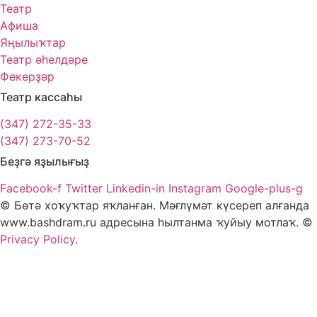
Театр
Афиша
Яңылыҡтар
Театр әһелдәре
Фекерҙәр
Театр кассаһы
(347) 272-35-33
(347) 273-70-52
Беҙгә яҙылығыҙ
Facebook-f
Twitter
Linkedin-in
Instagram
Google-plus-g
© Бөтә хоҡуҡтар яҡланған. Мәғлүмәт күсереп алғанда
www.bashdram.ru адресына һылтанма ҡуйыу мотлаҡ. ©
Privacy Policy
.