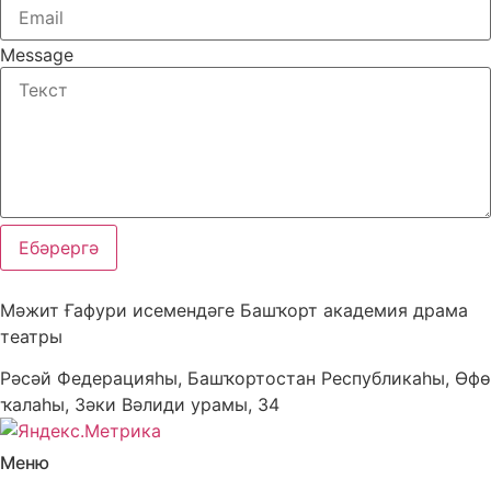
Message
Ебәрергә
Мәжит Ғафури исемендәге Башҡорт академия драма
театры
Рәсәй Федерацияһы, Башҡортостан Республикаһы, Өфө
ҡалаһы, Зәки Вәлиди урамы, 34
Меню