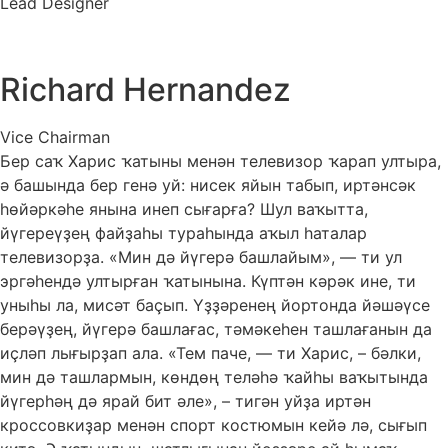
Lead Designer
Richard Hernandez
Vice Chairman
Бер саҡ Харис ҡатыны менән телевизор ҡарап ултыра,
ә башында бер генә уй: нисек яйын табып, иртәнсәк
һөйәркәһе янына инеп сығарға? Шул ваҡытта,
йүгереүҙең файҙаһы тураһында аҡыл һаталар
телевизорҙа. «Мин дә йүгерә башлайым», — ти ул
эргәһендә ултырған ҡатынына. Күптән кәрәк ине, ти
уныһы ла, мисәт баҫып. Үҙҙәренең йортонда йәшәүсе
берәүҙең, йүгерә башлағас, тәмәкеһен ташлағанын да
иҫләп лығырҙап ала. «Тем паче, — ти Харис, – бәлки,
мин дә ташлармын, көндөң теләһә ҡайһы ваҡытында
йүгерһәң дә ярай бит әле», – тигән уйҙа иртән
кроссовкиҙар менән спорт костюмын кейә лә, сығып