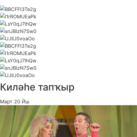
Киләһе тапҡыр
Март 20 Йш