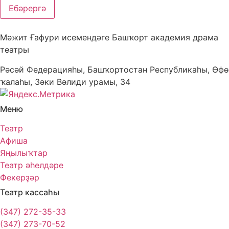
Ебәрергә
Мәжит Ғафури исемендәге Башҡорт академия драма
театры
Рәсәй Федерацияһы, Башҡортостан Республикаһы, Өфө
ҡалаһы, Зәки Вәлиди урамы, 34
Меню
Театр
Афиша
Яңылыҡтар
Театр әһелдәре
Фекерҙәр
Театр кассаһы
(347) 272-35-33
(347) 273-70-52