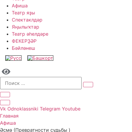
Афиша
Театр яҙы
Спектаклдәр
Яңылыҡтар
Театр әһелдәре
ФЕКЕРҘӘР
Бәйләнеш
Vk
Odnoklassniki
Telegram
Youtube
Главная
Афиша
Әсмә (Превратности судьбы )