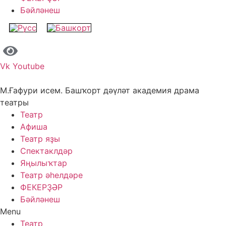
Бәйләнеш
Vk
Youtube
М.Ғафури исем. Башҡорт дәүләт академия драма
театры
Театр
Афиша
Театр яҙы
Спектаклдәр
Яңылыҡтар
Театр әһелдәре
ФЕКЕРҘӘР
Бәйләнеш
Menu
Театр