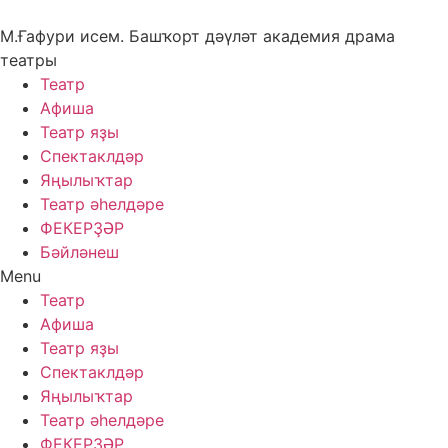
Skip
to
М.Ғафури исем. Башҡорт дәүләт академия драма
content
театры
Театр
Афиша
Театр яҙы
Спектаклдәр
Яңылыҡтар
Театр әһелдәре
ФЕКЕРҘӘР
Бәйләнеш
Menu
Театр
Афиша
Театр яҙы
Спектаклдәр
Яңылыҡтар
Театр әһелдәре
ФЕКЕРҘӘР