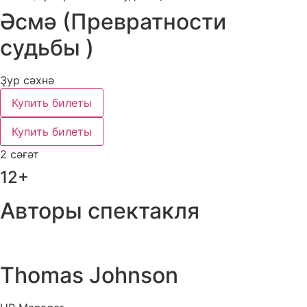
Әсмә (Превратности
судьбы )
Ҙур сәхнә
Купить билеты
Купить билеты
2 сәғәт
12+
Авторы спектакля
Thomas Johnson