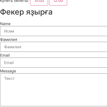
Купить билеты:
10:00
12:00
Фекер яҙырға
Name
Фамилия
Email
Message