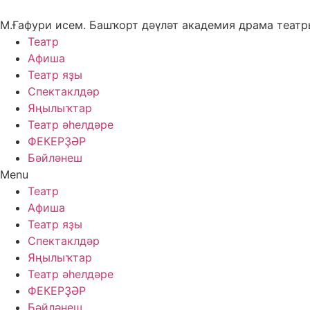
Skip
to
М.Ғафури исем. Башҡорт дәүләт академия драма теат
content
Театр
Афиша
Театр яҙы
Спектаклдәр
Яңылыҡтар
Театр әһелдәре
ФЕКЕРҘӘР
Бәйләнеш
Menu
Театр
Афиша
Театр яҙы
Спектаклдәр
Яңылыҡтар
Театр әһелдәре
ФЕКЕРҘӘР
Бәйләнеш