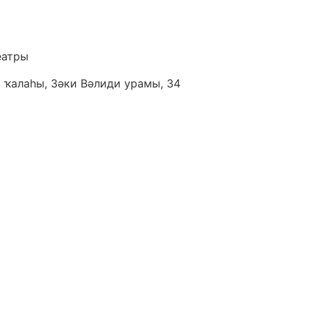
еатры
 ҡалаһы, Зәки Вәлиди урамы, 34