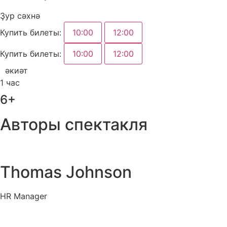
Ҙур сәхнә
Купить билеты:
10:00
12:00
Купить билеты:
10:00
12:00
әкиәт
1 час
6+
Авторы спектакля
Thomas Johnson
HR Manager