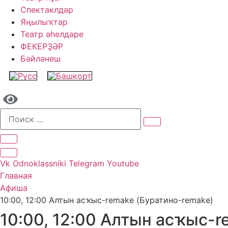
Спектаклдәр
Яңылыҡтар
Театр әһелдәре
ФЕКЕРҘӘР
Бәйләнеш
Vk
Odnoklassniki
Telegram
Youtube
Главная
Афиша
10:00, 12:00 Алтын асҡыс-remake (Буратино-remake)
10:00, 12:00 Алтын асҡыс-r