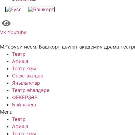
Vk
Youtube
М.Ғафури исем. Башҡорт дәүләт академия драма теат
Театр
Афиша
Театр яҙы
Спектаклдәр
Яңылыҡтар
Театр әһелдәре
ФЕКЕРҘӘР
Бәйләнеш
Menu
Театр
Афиша
Театр яҙы