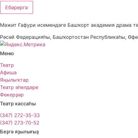
Ебәрергә
Мәжит Ғафури исемендәге Башҡорт академия драма т
Рәсәй Федерацияһы, Башҡортостан Республикаһы, Өфө
Меню
Театр
Афиша
Яңылыҡтар
Театр әһелдәре
Фекерҙәр
Театр кассаһы
(347) 272-35-33
(347) 273-70-52
Беҙгә яҙылығыҙ