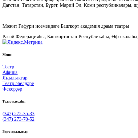
Дағстан, Татарстан, Бүрәт, Марий Эл, Коми республикалары, ш
Мәжит Ғафури исемендәге Башҡорт академия драма театры
Рәсәй Федерацияһы, Башҡортостан Республикаһы, Өфө ҡалаһы,
Меню
Театр
Афиша
Яңылыҡтар
Театр әһелдәре
Фекерҙәр
Театр кассаһы
(347) 272-35-33
(347) 273-70-52
Беҙгә яҙылығыҙ