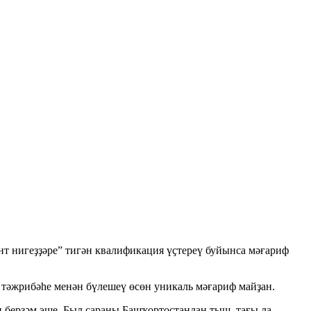
нт нигеҙҙәре” тигән квалификация үҫтереү буйынса мәғариф
й тәжрибәһе менән бүлешеү өсөн уникаль мәғариф майҙан.
 берҙәм эше. Был сараны Башҡортостандан тыш, тағы ла