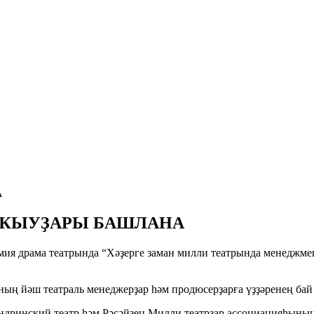
А
УҠЫУҘАРЫ БАШЛАНА
мия драма театрында “Хәҙерге заман милли театрында менеджме
ының йәш театраль менеджерҙар һәм продюсерҙарға үҙҙәренең ба
ндринский театр һәм Рәсәйҙең Милли театрҙар ассоциацияһының