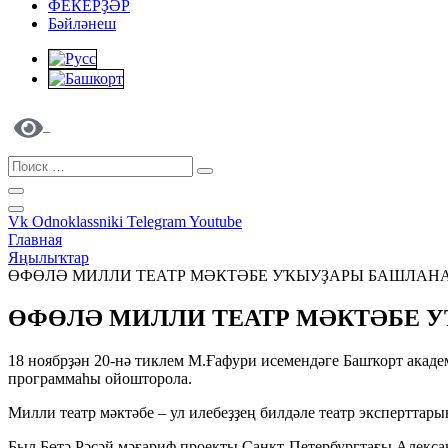
ФЕКЕРҘӘР
Бәйләнеш
Vk
Odnoklassniki
Telegram
Youtube
Главная
Яңылыҡтар
ӨФӨЛӘ МИЛЛИ ТЕАТР МӘКТӘБЕ УҠЫУҘАРЫ БАШЛАН
ӨФӨЛӘ МИЛЛИ ТЕАТР МӘКТӘБЕ 
18 ноябрҙән 20-нә тиклем М.Ғафури исемендәге Башҡорт акаде
программаһы ойошторола.
Милли театр мәктәбе – ул илебеҙҙең билдәле театр эксперттар
Был Бөтә Рәсәй мәғариф проекты Санкт-Петербургтағы Алекса