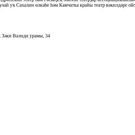
улай уҡ Сахалин өлкәһе һәм Камчатка крайы театр вәкилдәре ой
 Зәки Вәлиди урамы, 34