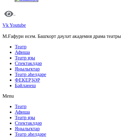
Vk
Youtube
М.Ғафури исем. Башҡорт дәүләт академия драма театры
Театр
Афиша
Театр яҙы
Спектаклдәр
Яңылыҡтар
Театр әһелдәре
ФЕКЕРҘӘР
Бәйләнеш
Menu
Театр
Афиша
Театр яҙы
Спектаклдәр
Яңылыҡтар
Театр әһелдәре