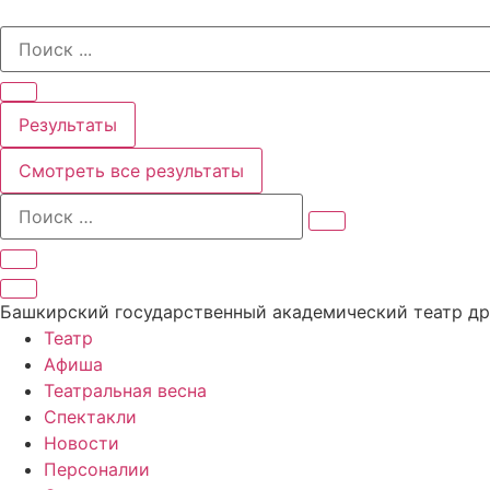
Перейти
Search
к
...
содержимому
Результаты
Смотреть все результаты
Башкирский государственный академический театр д
Театр
Афиша
Театральная весна
Спектакли
Новости
Персоналии