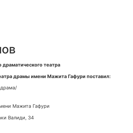
нов
 драматического театра
еатра драмы имени Мажита Гафури поставил:
одрама/
мени Мажита Гафури
аки Валиди, 34