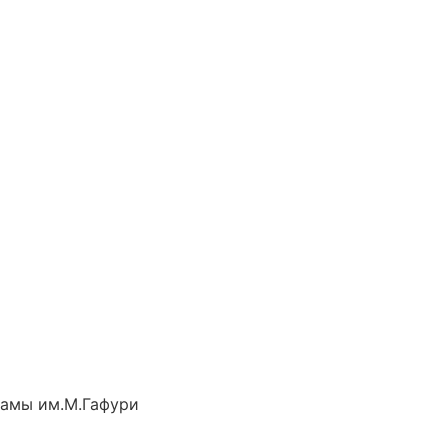
рамы им.М.Гафури