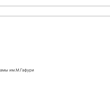
рамы им.М.Гафури