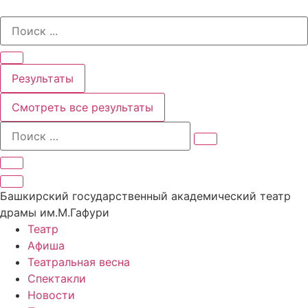
Перейти
Search
к
...
содержимому
Результаты
Смотреть все результаты
Башкирский государственный академический театр
драмы им.М.Гафури
Театр
Афиша
Театральная весна
Спектакли
Новости