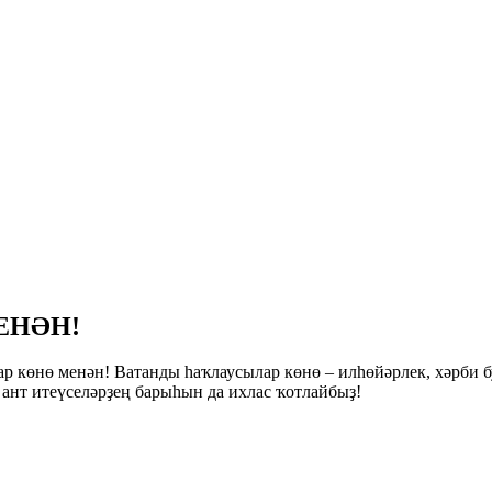
ЕНӘН!
 көнө менән! Ватанды һаҡлаусылар көнө – илһөйәрлек, хәрби 
 ант итеүселәрҙең барыһын да ихлас ҡотлайбыҙ!