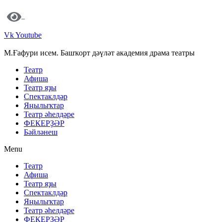
Vk
Youtube
М.Ғафури исем. Башҡорт дәүләт академия драма театры
Театр
Афиша
Театр яҙы
Спектаклдәр
Яңылыҡтар
Театр әһелдәре
ФЕКЕРҘӘР
Бәйләнеш
Menu
Театр
Афиша
Театр яҙы
Спектаклдәр
Яңылыҡтар
Театр әһелдәре
ФЕКЕРҘӘР