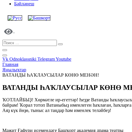
Бәйләнеш
Vk
Odnoklassniki
Telegram
Youtube
Главная
Яңылыҡтар
ВАТАНДЫ ҺАҠЛАУСЫЛАР КӨНӨ МЕНӘН!
ВАТАНДЫ ҺАҠЛАУСЫЛАР КӨНӨ М
ҠОТЛАЙБЫҘ! Хөрмәтле ир-егеттәр! Һеҙҙе Ватанды һаҡлаусылар
байрам! Ҡорал тотоп Ватаныбыҙ именлеген һаҡлаған, һаҡларға
Аяҙ күк йөҙө, тыныс ал таңдар һәм именлек теләйбеҙ!
Мәжит Ғафури исемендәге Башҡорт академия драма театры