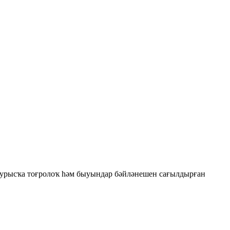
бурысҡа тоғролоҡ һәм быуындар бәйләнешен сағылдырған