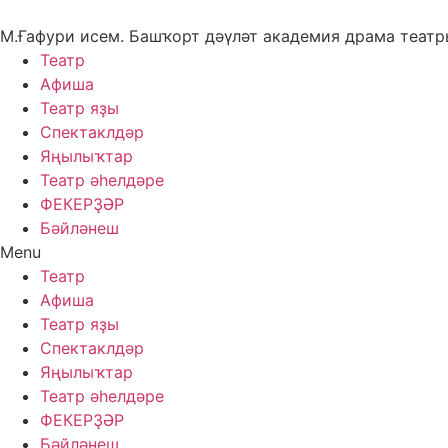
Skip
to
М.Ғафури исем. Башҡорт дәүләт академия драма теат
content
Театр
Афиша
Театр яҙы
Спектаклдәр
Яңылыҡтар
Театр әһелдәре
ФЕКЕРҘӘР
Бәйләнеш
Menu
Театр
Афиша
Театр яҙы
Спектаклдәр
Яңылыҡтар
Театр әһелдәре
ФЕКЕРҘӘР
Бәйләнеш