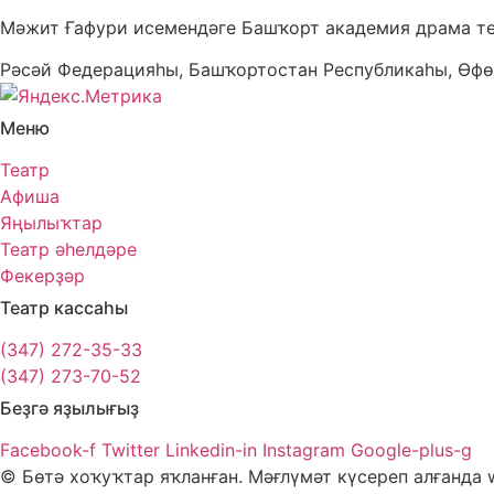
Мәжит Ғафури исемендәге Башҡорт академия драма т
Рәсәй Федерацияһы, Башҡортостан Республикаһы, Өфө
Меню
Театр
Афиша
Яңылыҡтар
Театр әһелдәре
Фекерҙәр
Театр кассаһы
(347) 272-35-33
(347) 273-70-52
Беҙгә яҙылығыҙ
Facebook-f
Twitter
Linkedin-in
Instagram
Google-plus-g
© Бөтә хоҡуҡтар яҡланған. Мәғлүмәт күсереп алғанда