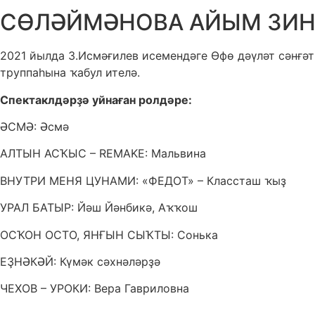
СӨЛӘЙМӘНОВА АЙЫМ ЗИН
2021 йылда З.Исмәғилев исемендәге Өфө дәүләт сәнғә
труппаһына ҡабул ителә.
Спектаклдәрҙә уйнаған ролдәре:
ӘСМӘ: Әсмә
АЛТЫН АСҠЫС – REMAKE: Мальвина
ВНУТРИ МЕНЯ ЦУНАМИ: «ФЕДОТ» – Классташ ҡыҙ
УРАЛ БАТЫР: Йәш Йәнбикә, Аҡҡош
ОСҠОН ОСТО, ЯНҒЫН СЫҠТЫ: Сонька
ЕҘНӘКӘЙ: Күмәк сәхнәләрҙә
ЧЕХОВ – УРОКИ: Вера Гавриловна