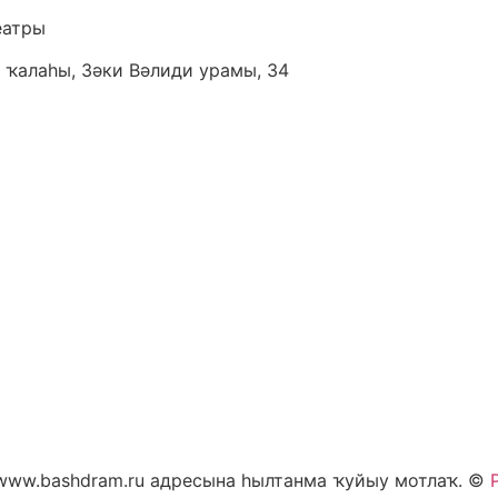
еатры
 ҡалаһы, Зәки Вәлиди урамы, 34
 www.bashdram.ru адресына һылтанма ҡуйыу мотлаҡ. ©