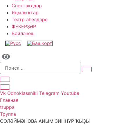
Спектаклдәр
Яңылыҡтар
Театр әһелдәре
ФЕКЕРҘӘР
Бәйләнеш
Vk
Odnoklassniki
Telegram
Youtube
Главная
truppa
Труппа
СӨЛӘЙМӘНОВА АЙЫМ ЗИННУР ҠЫҘЫ