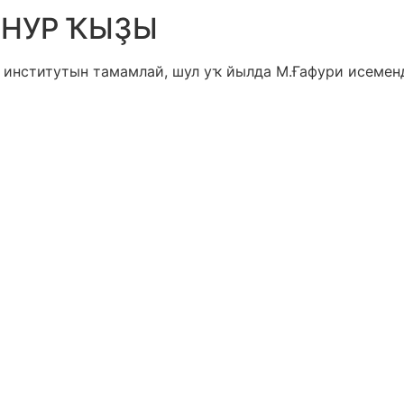
НУР ҠЫҘЫ
т институтын тамамлай, шул уҡ йылда М.Ғафури исеме