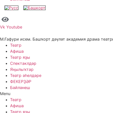
Vk
Youtube
М.Ғафури исем. Башҡорт дәүләт академия драма теат
Театр
Афиша
Театр яҙы
Спектаклдәр
Яңылыҡтар
Театр әһелдәре
ФЕКЕРҘӘР
Бәйләнеш
Menu
Театр
Афиша
Театр яҙы