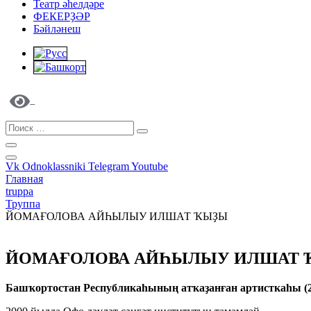
Театр әһелдәре
ФЕКЕРҘӘР
Бәйләнеш
Vk
Odnoklassniki
Telegram
Youtube
Главная
truppa
Труппа
ЙОМАҒОЛОВА АЙҺЫЛЫУ ИЛШАТ ҠЫҘЫ
ЙОМАҒОЛОВА АЙҺЫЛЫУ ИЛШАТ 
Башҡортостан Республикаһының атҡаҙанған артисткаһы (2