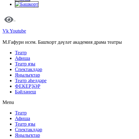
Vk
Youtube
М.Ғафури исем. Башҡорт дәүләт академия драма театры
Театр
Афиша
Театр яҙы
Спектаклдәр
Яңылыҡтар
Театр әһелдәре
ФЕКЕРҘӘР
Бәйләнеш
Menu
Театр
Афиша
Театр яҙы
Спектаклдәр
Яңылыҡтар