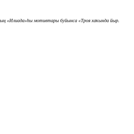
ерҙың «Илиада»һы мотивтары буйынса «Троя хаҡында йыр.