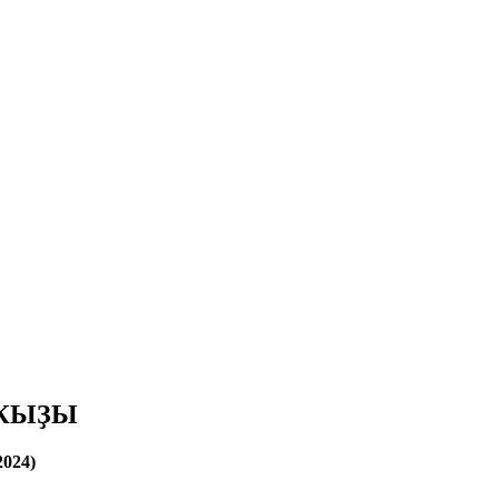
ҠЫҘЫ
024)