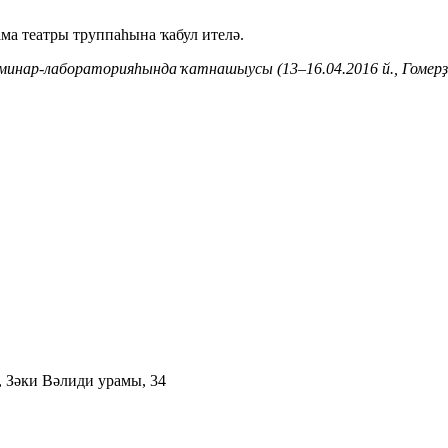
ма театры труппаһына ҡабул ителә.
семинар-лабораторияһында ҡатнашыусы (13–16.04.2016 й., Гом
 Зәки Вәлиди урамы, 34