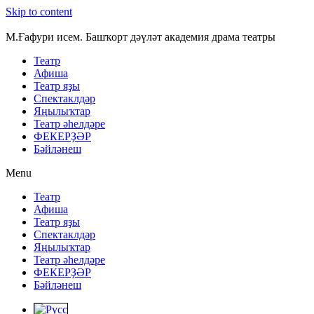
Skip to content
М.Ғафури исем. Башҡорт дәүләт академия драма театры
Театр
Афиша
Театр яҙы
Спектаклдәр
Яңылыҡтар
Театр әһелдәре
ФЕКЕРҘӘР
Бәйләнеш
Menu
Театр
Афиша
Театр яҙы
Спектаклдәр
Яңылыҡтар
Театр әһелдәре
ФЕКЕРҘӘР
Бәйләнеш