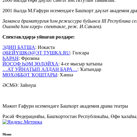
2000 йылда Өфө дәүләт сәнғәт институтын тамамлай.
2001 йылда М.Ғафури исемендәге Башҡорт дәүләт академия дра
Заманса драматургия һәм режиссура буйынса III Республика 
Ошонда һәм хәҙер» спектакле, реж. И.Саҡаев).
Спектаклдәрҙә уйнаған ролдәре:
ЭДИП БАТША
: Иокаста
ӘБЕЙҮШКӘ@ЭТ ТУЩКА.RU
: Гөлсара
ҺАРАН
: Фрозина
ЙОСОФ ҺӘМ ЗӨЛӘЙХА
: 4-се мысыр ҡатыны
…АТ УЙНАТЫП АЛДАН БАРА…
: Ҡатындар
МӨХӘББӘТ ҠОШТАРЫ
: Хәниә
ӘСМӘ: Зәйнүш
Мәжит Ғафури исемендәге Башҡорт академия драма театры
Рәсәй Федерацияһы, Башҡортостан Республикаһы, Өфө ҡалаһы,
Меню