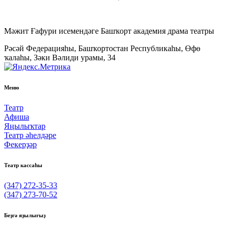
Мәжит Ғафури исемендәге Башҡорт академия драма театры
Рәсәй Федерацияһы, Башҡортостан Республикаһы, Өфө
ҡалаһы, Зәки Вәлиди урамы, 34
Меню
Театр
Афиша
Яңылыҡтар
Театр әһелдәре
Фекерҙәр
Театр кассаһы
(347) 272-35-33
(347) 273-70-52
Беҙгә яҙылығыҙ