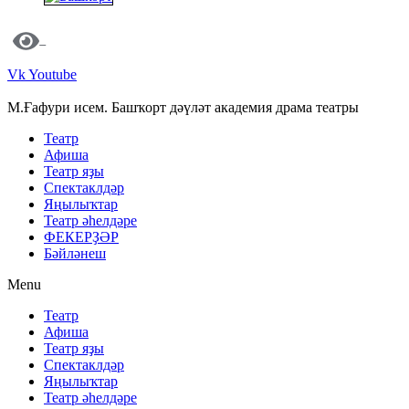
Vk
Youtube
М.Ғафури исем. Башҡорт дәүләт академия драма театры
Театр
Афиша
Театр яҙы
Спектаклдәр
Яңылыҡтар
Театр әһелдәре
ФЕКЕРҘӘР
Бәйләнеш
Menu
Театр
Афиша
Театр яҙы
Спектаклдәр
Яңылыҡтар
Театр әһелдәре