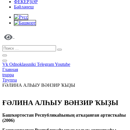
ФЕКЕРҘӘР
Бәйләнеш
Vk
Odnoklassniki
Telegram
Youtube
Главная
truppa
Труппа
ҒӘЛИНА АЛҺЫУ ВӘНЗИР ҠЫҘЫ
ҒӘЛИНА АЛҺЫУ ВӘНЗИР ҠЫҘЫ
Башҡортостан Республикаһының атҡаҙанған артисткаһы
(2006)