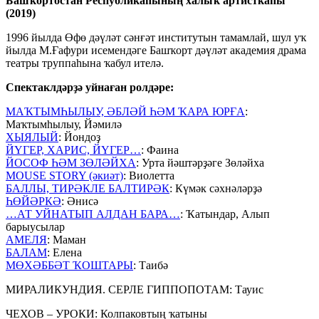
Башҡортостан Республикаһының халыҡ артисткаһы
(2019)
1996 йылда Өфө дәүләт сәнғәт институтын тамамлай, шул уҡ
йылда М.Ғафури исемендәге Башҡорт дәүләт академия драма
театры труппаһына ҡабул ителә.
Спектаклдәрҙә уйнаған ролдәре:
МАҠТЫМҺЫЛЫУ, ӘБЛӘЙ ҺӘМ ҠАРА ЮРҒА
:
Маҡтымһылыу, Йәмилә
ХЫЯЛЫЙ
: Йондоҙ
ЙҮГЕР, ХАРИС, ЙҮГЕР…
: Фаина
ЙОСОФ ҺӘМ ЗӨЛӘЙХА
: Урта йәштәрҙәге Зөләйха
MOUSE STORY (әкиәт)
: Виолетта
БАЛЛЫ, ТИРӘКЛЕ БАЛТИРӘК
: Күмәк сәхнәләрҙә
ҺӨЙӘРКӘ
: Әнисә
…АТ УЙНАТЫП АЛДАН БАРА…
: Ҡатындар, Алып
барыусылар
АМЕЛЯ
: Маман
БАЛАМ
: Елена
МӨХӘББӘТ ҠОШТАРЫ
: Таибә
МИРАЛИКУНДИЯ. СЕРЛЕ ГИППОПОТАМ: Тауис
ЧЕХОВ – УРОКИ: Колпаковтың ҡатыны