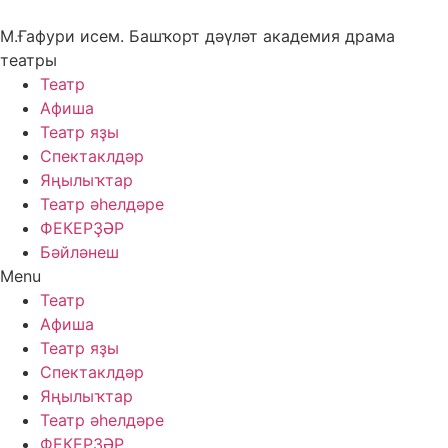
Skip
to
М.Ғафури исем. Башҡорт дәүләт академия драма
content
театры
Театр
Афиша
Театр яҙы
Спектаклдәр
Яңылыҡтар
Театр әһелдәре
ФЕКЕРҘӘР
Бәйләнеш
Menu
Театр
Афиша
Театр яҙы
Спектаклдәр
Яңылыҡтар
Театр әһелдәре
ФЕКЕРҘӘР