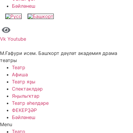
Бәйләнеш
Vk
Youtube
М.Ғафури исем. Башҡорт дәүләт академия драма
театры
Театр
Афиша
Театр яҙы
Спектаклдәр
Яңылыҡтар
Театр әһелдәре
ФЕКЕРҘӘР
Бәйләнеш
Menu
Театр