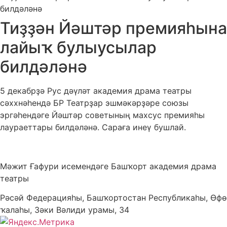
билдәләнә
Тиҙҙән Йәштәр премияһына
лайыҡ булыусылар
билдәләнә
5 декабрҙә Рус дәүләт академия драма театры
сәххнәһендә БР Театрҙар эшмәкәрҙәре союзы
эргәһендәге Йәштәр советының махсус премияһы
лаураеттары билдәләнә. Сараға инеү бушлай.
Мәжит Ғафури исемендәге Башҡорт академия драма
театры
Рәсәй Федерацияһы, Башҡортостан Республикаһы, Өфө
ҡалаһы, Зәки Вәлиди урамы, 34