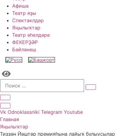
Афиша
Театр яҙы
Спектаклдәр
Яңылыҡтар
Театр әһелдәре
ФЕКЕРҘӘР
Бәйләнеш
Vk
Odnoklassniki
Telegram
Youtube
Главная
Яңылыҡтар
Тиҙҙән Йәштәр премияһына лайыҡ булыусылар