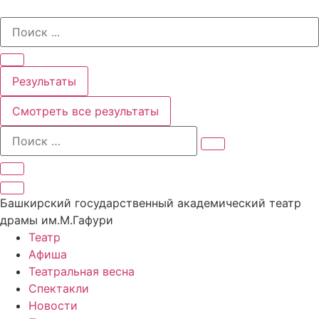
Перейти
Search
к
...
содержимому
Результаты
Смотреть все результаты
Башкирский государственный академический театр
драмы им.М.Гафури
Театр
Афиша
Театральная весна
Спектакли
Новости