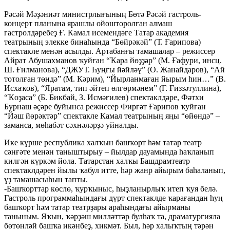
Рәсәй Мәҙәниәт министрлығының Бөтә Рәсәй гастроль-
концерт планына ярашлы ойошторолған алмаш
гастролдәребеҙ Ғ. Камал исемендәге Татар академия
театрының элекке бинаһында “Бөйрәкәй” (Т. Ғарипова)
спектакле менән асылды. Артабанғы тамашалар – режиссер
Айрат Абушахманов ҡуйған “Ҡара йөҙҙәр” (М. Ғафури, инсц.
Ш. Ғилманова), “ДЖУТ. Һуңғы йәйләү” (О. Жанайдаров), “Ай
тотолған төндә” (М. Кәрим), “Йырланмаған йырым һин…” (В.
Исхаҡов), “Яратам, тип әйтеп өлгөрмәнем” (Г. Ғиззәтуллина),
“Ҡоҙаса” (Б. Бикбай, З. Исмәғилев) спектаклдәре, Фәтхи
Бурнаш әҫәре буйынса режиссер Фирғәт Ғарипов ҡуйған
“Йәш йөрәктәр” спектакле Камал театрының яңы “өйөндә” –
заманса, мөһабәт сәхнәләрҙә уйналды.
Ике күрше республика халҡын башҡорт һәм татар театр
сәнғәте менән таныштырыу – йылдар дауамында һаҡланып
килгән күркәм йола. Татарстан халҡы Башдрамтеатр
спектаклдәрен йылы ҡабул итте, һәр жанр айырым баһаланып,
үҙ тамашасыһын тапты.
-Башҡорттар көслө, ҡурҡыныс, һыҙланырлыҡ итеп ҡуя белә.
Гастроль программаһындағы дүрт спектаклде ҡарағандан һуң
башҡорт һәм татар театрҙары араһындағы айырманы
таныным. Яҡын, ҡәрҙәш милләттәр булһаҡ та, драматургияла
бөтөнләй башҡа икәнбеҙ, хикмәт. Был, һәр халыҡтың тәрән