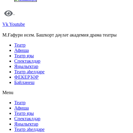
Vk
Youtube
М.Ғафури исем. Башҡорт дәүләт академия драма театры
Театр
Афиша
Театр яҙы
Спектаклдәр
Яңылыҡтар
Театр әһелдәре
ФЕКЕРҘӘР
Бәйләнеш
Menu
Театр
Афиша
Театр яҙы
Спектаклдәр
Яңылыҡтар
Театр әһелдәре