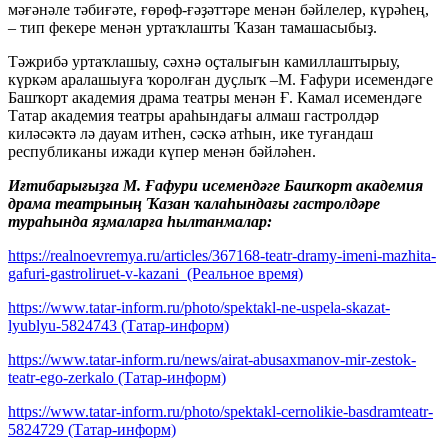
мәғәнәле тәбиғәте, ғөрөф-ғәҙәттәре менән бәйлелер, күрәһең,
– тип фекере менән уртаҡлашты Ҡазан тамашасыбыҙ.
Тәжрибә уртаҡлашыу, сәхнә оҫталығын камиллаштырыу,
күркәм аралашыуға ҡоролған дуҫлыҡ –М. Ғафури исемендәге
Башҡорт академия драма театры менән Ғ. Камал исемендәге
Татар академия театры араһындағы алмаш гастролдәр
киләсәктә лә дауам итһен, сәскә атһын, ике туғандаш
республиканы ижади күпер менән бәйләһен.
Иғтибарығыҙға М. Ғафури исемендәге Башҡорт академия
драма театрының Ҡазан ҡалаһындағы гастролдәре
тураһында яҙмаларға һылтанмалар:
https://realnoevremya.ru/articles/367168-teatr-dramy-imeni-mazhita-
gafuri-gastroliruet-v-kazani (Реальное время)
https://www.tatar-inform.ru/photo/spektakl-ne-uspela-skazat-
lyublyu-5824743 (Татар-информ)
https://www.tatar-inform.ru/news/airat-abusaxmanov-mir-zestok-
teatr-ego-zerkalo (Татар-информ)
https://www.tatar-inform.ru/photo/spektakl-cernolikie-basdramteatr-
5824729 (Татар-информ)