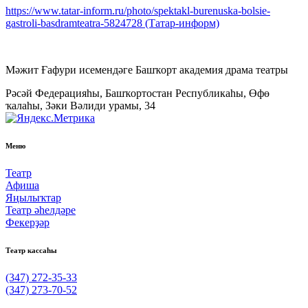
https://www.tatar-inform.ru/photo/spektakl-burenuska-bolsie-
gastroli-basdramteatra-5824728 (Татар-информ)
Мәжит Ғафури исемендәге Башҡорт академия драма театры
Рәсәй Федерацияһы, Башҡортостан Республикаһы, Өфө
ҡалаһы, Зәки Вәлиди урамы, 34
Меню
Театр
Афиша
Яңылыҡтар
Театр әһелдәре
Фекерҙәр
Театр кассаһы
(347) 272-35-33
(347) 273-70-52