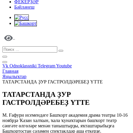
ФЕКЕРҘӘР
Бәйләнеш
Vk
Odnoklassniki
Telegram
Youtube
Главная
Яңылыҡтар
ТАТАРСТАНДА ҘУР ГАСТРОЛДӘРЕБЕҘ ҮТТЕ
ТАТАРСТАНДА ҘУР
ГАСТРОЛДӘРЕБЕҘ ҮТТЕ
М. Ғафури исемендәге Башҡорт академия драма театры 10-16
ноябрҙә Ҡазан халҡын, ҡала ҡунаҡтарын башҡорт театр
сәнғәте өлгөләре менән таныштырҙы, яҡташтарыбыҙға
Башҡортостан сәләмен спектаклдәр аша еткерҙе.