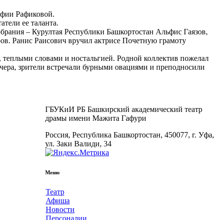
ьфии Рафиковой.
атели ее таланта.
брания – Курултая Республики Башкортостан Альфис Гаязов,
ров. Ранис Раисович вручил актрисе Почетную грамоту
, теплыми словами и ностальгией. Родной коллектив пожелал
вечера, зрители встречали бурными овациями и преподносили
ГБУКиИ РБ Башкирский академический театр
драмы имени Мажита Гафури
Россия, Республика Башкортостан, 450077, г. Уфа,
ул. Заки Валиди, 34
Меню
Театр
Афиша
Новости
Персоналии