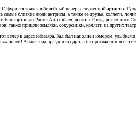
М.Гафури состоялся юбилейный вечер заслуженной артистки Гул
 самые близкие люди актрисы, а также ее друзья, коллеги, почит
и Башкортостан Ранис Алтынбаев, депутат Государственного Со
ов, также пришли земляки, сокурсники, коллеги из других теат
тот вечер в адрес юбиляра. Зал был наполнен юмором, улыбками
новых ролей! Атмосфера праздника царила на протяжении всего 