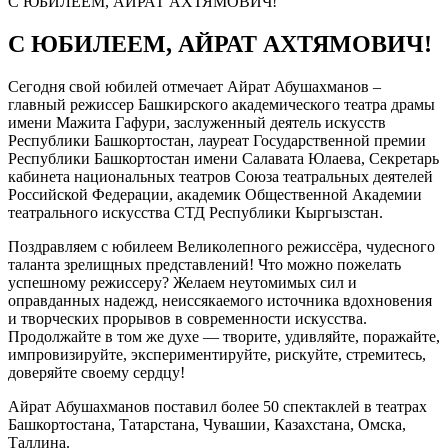
С ЮБИЛЕЕМ, АЙРАТ АХТЯМОВИЧ!
С ЮБИЛЕЕМ, АЙРАТ АХТЯМОВИЧ!
Сегодня свой юбилей отмечает Айрат Абушахманов –
главный режиссер Башкирского академического театра драмы
имени Мажита Гафури, заслуженный деятель искусств
Республики Башкортостан, лауреат Государственной премии
Республики Башкортостан имени Салавата Юлаева, Секретарь
кабинета национальных театров Союза театральных деятелей
Российской Федерации, академик Общественной Академии
театрального искусства СТД Республики Кыргызстан.
Поздравляем с юбилеем Великолепного режиссёра, чудесного
таланта зрелищных представлений! Что можно пожелать
успешному режиссеру? Желаем неутомимых сил и
оправданных надежд, неиссякаемого источника вдохновения
и творческих прорывов в современности искусства.
Продолжайте в том же духе — творите, удивляйте, поражайте,
импровизируйте, экспериментируйте, рискуйте, стремитесь,
доверяйте своему сердцу!
Айрат Абушахманов поставил более 50 спектаклей в театрах
Башкортостана, Татарстана, Чувашии, Казахстана, Омска,
Таллина.