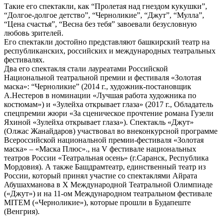
Такие его спектакли, как “Пролетая над гнездом кукушки”,
“Долгое-долгое детство”, “Черноликие”, “Джут”, “Мулла”,
“Цена счастья”, “Весна без тебя” завоевали безусловную
любовь зрителей.
Его спектакли достойно представляют башкирский театр на
республиканских, российских и международных театральных
фестивалях.
Два его спектакля стали лауреатами Российской
Национальной театральной премии и фестиваля «Золотая
маска»: “Черноликие” (2014 г., художник-постановщик
А.Нестеров в номинации «Лучшая работа художника по
костюмам») и «Зулейха открывает глаза» (2017 г., Обладатель
спецпремии жюри «За сценическое прочтение романа Гузели
Яхиной «Зулейха открывает глаза»). Спектакль «Джут»
(Олжас Жанайдаров) участвовал во внеконкурсной программе
Всероссийской национальной премии-фестиваля «Золотая
маска» – «Маска Плюс»., на V фестивале национальных
театров России «Театральная осень» (г.Саранск, Республика
Мордовия). А также Башдрамтеатр, единственный театр из
России, который принял участие со спектаклями Айрата
Абушахманова в Х Международной Театральной Олимпиаде
(«Джут») и на 11-ом Международном театральном фестивале
MITEM («Черноликие»), которые прошли в Будапеште
(Венгрия).