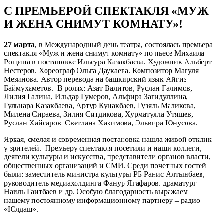
С ПРЕМЬЕРОЙ СПЕКТАКЛЯ «МУЖ
И ЖЕНА СНИМУТ КОМНАТУ»!
27 марта
, в Международный день театра, состоялась премьера
спектакля «Муж и жена снимут комнату» по пьесе Михаила
Рощина в постановке Ильсура Казакбаева. Художник Альберт
Нестеров. Хореограф Ольга Даукаева. Композитор Магуля
Мезинова. Автор перевода на башкирский язык Айгиз
Баймухаметов. В ролях: Азат Валитов, Руслан Галимов,
Лилия Галина, Ильдар Гумеров, Альфира Загидуллина,
Гульнара Казакбаева, Артур Кунакбаев, Гузяль Маликова,
Милена Сираева, Зилия Ситдикова, Хурматулла Утяшев,
Руслан Хайсаров, Светлана Хакимова, Эльвира Юнусова.
Яркая, смелая и современная постановка нашла живой отклик
у зрителей. Премьеру спектакля посетили и наши коллеги,
деятели культуры и искусства, представители органов власти,
общественных организаций и СМИ. Среди почетных гостей
были: заместитель министра культуры РБ Ранис Алтынбаев,
руководитель медиахолдинга Фанур Ягафаров, драматург
Наиль Гаитбаев и др. Особую благодарность выражаем
нашему постоянному информационному партнеру – радио
«Юлдаш».