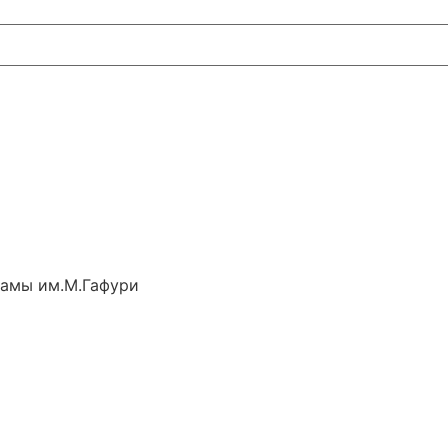
рамы им.М.Гафури