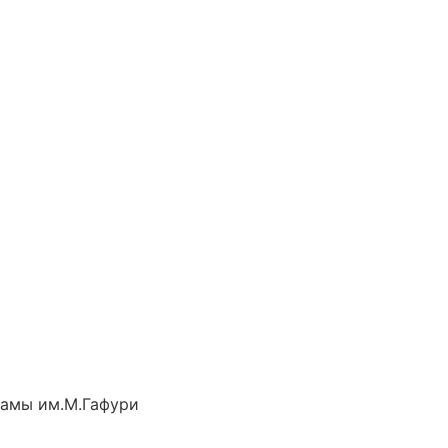
рамы им.М.Гафури