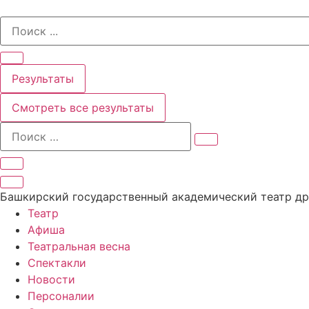
Перейти
Search
к
...
содержимому
Результаты
Смотреть все результаты
Башкирский государственный академический театр д
Театр
Афиша
Театральная весна
Спектакли
Новости
Персоналии