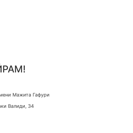
ЙРАМ!
мени Мажита Гафури
аки Валиди, 34