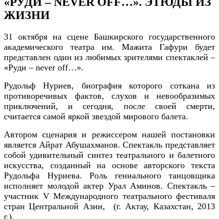
«РУДИ – NEVER OFF…». ЭТЮДЫ ИЗ
ЖИЗНИ
31 октября на сцене Башкирского государственного
академического театра им. Мажита Гафури
будет
представлен один из любимых зрителями
спектак
лей –
«
Р
уди
–
n
ever
o
ff
…
»
.
Рудольф Нуриев, биография которого соткана из
противоречивых фактов, слухов и невообразимых
приключений, и сегодня, после своей смерти,
считается самой яркой звездой мирового балета.
Автором сценария и режиссером
нашей
постановки
является
А
йрат
Абушахманов
. Спектакль представляет
собой удивительный синтез театрального и балетного
искусства, созданный на основе авторского текста
Рудольфа Нуриева. Роль гениального танцовщика
исполн
яет
молодой актер Урал Амин
о
в
.
Спектакль –
у
частник V Международного театрального фестиваля
стран Центральной Азии, (г. Актау, Казахстан, 2013
г.
)
.