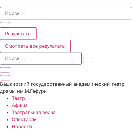
Перейти
Search
к
...
содержимому
Результаты
Смотреть все результаты
Башкирский государственный академический театр
драмы им.М.Гафури
Театр
Афиша
Театральная весна
Спектакли
Новости