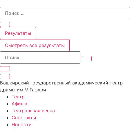
Перейти
Search
к
...
содержимому
Результаты
Смотреть все результаты
Башкирский государственный академический театр
драмы им.М.Гафури
Театр
Афиша
Театральная весна
Спектакли
Новости