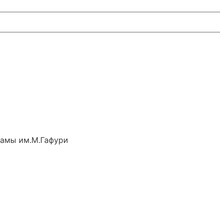
рамы им.М.Гафури