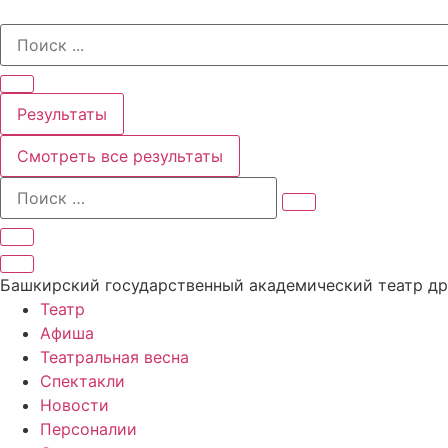
Перейти
Search
к
...
содержимому
Результаты
Смотреть все результаты
Башкирский государственный академический театр д
Театр
Афиша
Театральная весна
Спектакли
Новости
Персоналии