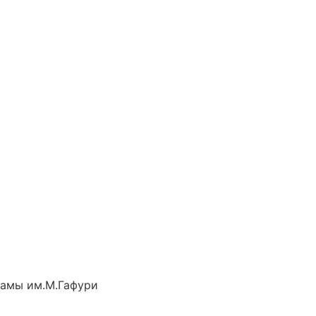
рамы им.М.Гафури