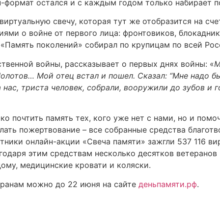
н-формат остался и с каждым годом только набирает п
иртуальную свечу, которая тут же отобразится на сче
ями о войне от первого лица: фронтовиков, блокадник
 «Память поколений» собирал по крупицам по всей Рос
твенной войны, рассказывает о первых днях войны: «
М
отов… Мой отец встал и пошел. Сказал: “Мне надо быть
нас, триста человек, собрали, вооружили до зубов и го
ко почтить память тех, кого уже нет с нами, но и пом
ать пожертвование – все собранные средства благотв
ники онлайн-акции «Свеча памяти» зажгли 537 116 вир
годаря этим средствам несколько десятков ветерано
ому, медицинские кровати и коляски.
еранам можно до 22 июня на сайте
деньпамяти.рф
.