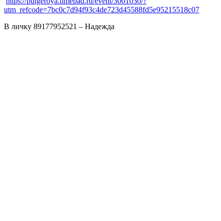
https://putgeroya.timepad.ru/event/3001030/?
utm_refcode=7bc0c7d94f93c4de723d45588fd5e95215518c07
В личку
89177952521
– Надежда