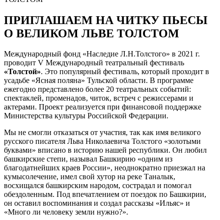
ПРИГЛАШАЕМ НА ЧИТКУ ПЬЕСЫ
О ВЕЛИКОМ ЛЬВЕ ТОЛСТОМ
Международный фонд «Наследие Л.Н.Толстого» в 2021 г.
проводит V Международный театральный фестиваль
«Толстой»
. Это популярный фестиваль, который проходит в
усадьбе «Ясная поляна» Тульской области. В программе
ежегодно представлено более 20 театральных событий:
спектаклей, променадов, читок, встреч с режиссерами и
актерами. Проект реализуется при финансовой поддержке
Министерства культуры Российской Федерации.
Мы не смогли отказаться от участия, так как имя великого
русского писателя Льва Николаевича Толстого «золотыми
буквами» вписано в историю нашей республики. Он любил
башкирские степи, называл Башкирию «одним из
благодатнейших краев России», неоднократно приезжал на
кумысолечение, имел свой хутор на реке Таналык,
восхищался башкирским народом, сострадал и помогал
обездоленным. Под впечатлением от поездок по Башкирии,
он оставил воспоминания и создал рассказы «Ильяс» и
«Много ли человеку земли нужно?».