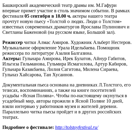
Башкирский академический театр драмы им. М.Гафури
впервые примет участие в столь значимом событии. В рамках
фестиваля
05 сентября в 18.00 ч.
актеры нашего театра
прочтут новую пьесу «Толстой о людях. Люди о Толстом»
известных современных драматургов Ярославы Пулинович и
Светланы Баженовой (на русском языке, Большой зал).
Режиссер
читки Алмас Амиров. Художник Альберт Нестеров.
Музыкальное оформление Урала Идельбаева. Помощник
режиссера по литературе Азалия Балгазина.
Актеры:
Гульнара Амирова, Ирек Булатов, Айнур Габитов,
Ильгиза Гильманова, Гульмира Исмагилова, Артур Кабиров,
Гульнара Казакбаева, Лилия Сагитова, Милена Сираева,
Гульназ Хайсарова, Тан Хусаинов.
Документальная пьеса основана на дневниках Л.Толстого, его
тезисах, воспоминаниях, а также на книге посетителей
усадьбы «Ясная Поляна». Чтобы по-настоящему окунуться в
усадебный мир, авторы прожили в Ясной Поляне 10 дней,
взяли интервью у работников музея и жителей деревни.
Параллельно читка пьесы пройдет и в других российских
театрах.
Подробнее о фестивале:
http://tolstoyfestival.ru/