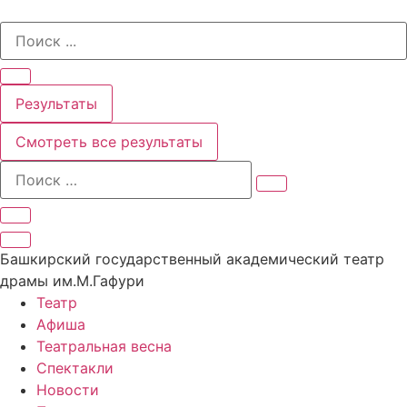
Перейти
Search
к
...
содержимому
Результаты
Смотреть все результаты
Башкирский государственный академический театр
драмы им.М.Гафури
Театр
Афиша
Театральная весна
Спектакли
Новости