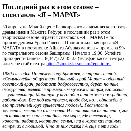
Последний раз в этом сезоне –
спектакль «Я – МАРАТ»
30 апреля на Малой сцене Башкирского академического театра
драмы имени Мажита Гафури в последний раз в этом
творческом сезоне играется спектакль «Я – МАРАТ» по
произведениям Урала Галеева. Провинциальная проза «Я –
МАРАТ» в постановке Айрата Абушахманова – премьера 99-
го театрального сезона Башдрамы. Начало в 19:00. Успейте
приобрести билеты: 8(347)272-35-33 (телефон кассы театра)
или через сайт театра
https://simple-lessons.ru/repertoire.
1980-ые годы. По телевизору Брежнев, в стране застой.
«Семья-ячейка общества». Главный герой Марат – обычный
советский врач, работает добросовестно, берет ночные
дежурства, является примерным мужем и отцом, его жена
— учительница. Маршрут у него один и тот же: дом-работа,
работа-дом. Все под контролем, вроде бы, но… однажды в
его привычный круг врывается любовь!.. Реальность
меняется, местами с иллюзией. И становится не понятно, где
настоящая жизнь: в стабильном мире, где телевизор,
новости, работа, квартира, семья, или в коротких тайных
встречах с любимой. Что из них сказка? А еще в эти годы