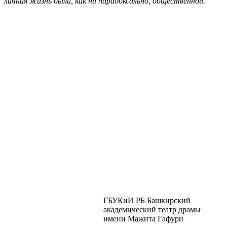
личная жизнь была, как ни парадоксально, общественной.
ГБУКиИ РБ Башкирский
академический театр драмы
имени Мажита Гафури