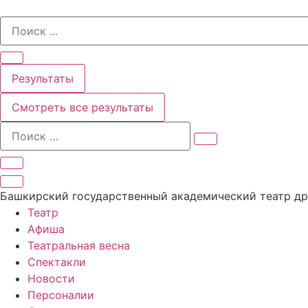
Перейти
Search
к
...
содержимому
Результаты
Смотреть все результаты
Башкирский государственный академический театр д
Театр
Афиша
Театральная весна
Спектакли
Новости
Персоналии