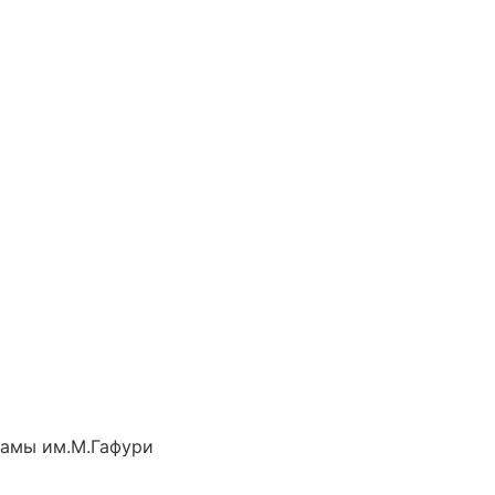
рамы им.М.Гафури