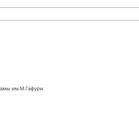
рамы им.М.Гафури