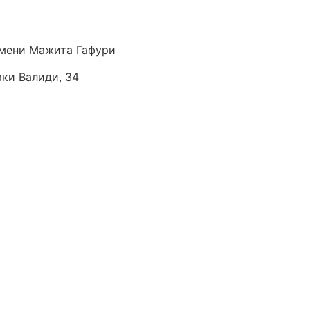
мени Мажита Гафури
аки Валиди, 34