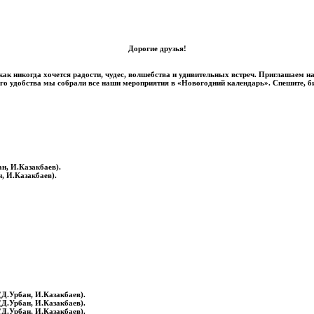
Дорогие друзья!
как никогда хочется радости, чудес, волшебства и удивительных встреч. Приглашаем н
го удобства мы собрали все наши мероприятия в «Новогодний календарь». Спешите, б
ан, И.Казакбаев).
, И.Казакбаев).
(Д.Урбан, И.Казакбаев).
(Д.Урбан, И.Казакбаев).
(Д.Урбан, И.Казакбаев).