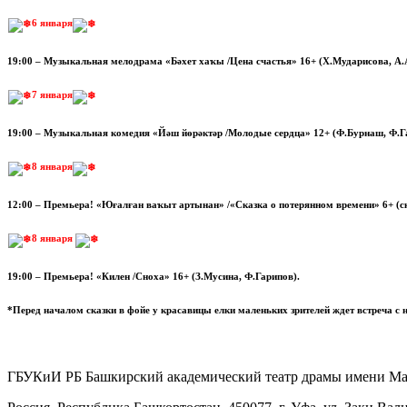
6 января
19:00 – Музыкальная мелодрама «Бәхет хаҡы /Цена счастья» 16+ (Х.Мударисова, А
7 января
19:00 – Музыкальная комедия «Йәш йөрәктәр /Молодые сердца» 12+ (Ф.Бурнаш, Ф.Г
8 января
12:00 – Премьера! «Юғалған ваҡыт артынан» /«Сказка о потерянном времени» 6+ (с
8 января
19:00 – Премьера! «Килен /Сноха» 16+ (З.Мусина, Ф.Гарипов).
*Перед началом сказки в фойе у красавицы елки маленьких зрителей ждет встреча с 
ГБУКиИ РБ Башкирский академический театр драмы имени М