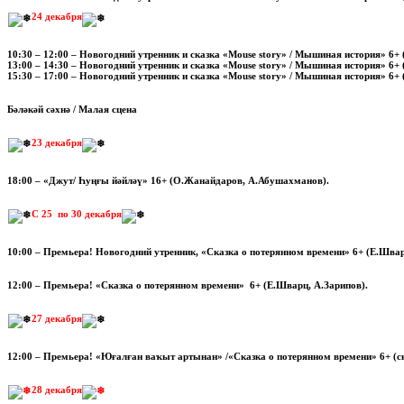
24
декабря
10:30 – 12:00 – Новогодний утренник и сказка «Mouse story» / Мышиная история» 6+ 
13:00 – 14:30 – Новогодний утренник и сказка «Mouse story» / Мышиная история» 6+ 
15:30 – 17:00 – Новогодний утренник и сказка «Mouse story» / Мышиная история» 6+ 
Бәләкәй сәхнә / Малая сцена
23 декабря
18:00 – «Джут/ Һуңғы йәйләү» 16+ (О.Жанайдаров, А.Абушахманов).
С
25 по 30 декабря
10:00 – Премьера! Новогодний утренник, «Сказка о потерянном времени» 6+ (Е.Швар
12:00 – Премьера! «Сказка о потерянном времени» 6+ (Е.Шварц, А.Зарипов).
27 декабря
12:00 – Премьера! «Юғалған ваҡыт артынан» /«Сказка о потерянном времени» 6+ (с
28 декабря