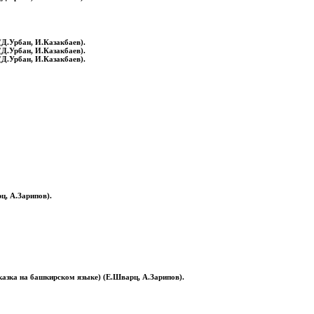
(Д.Урбан, И.Казакбаев).
(Д.Урбан, И.Казакбаев).
(Д.Урбан, И.Казакбаев).
ц, А.Зарипов).
казка на башкирском языке) (Е.Шварц, А.Зарипов).