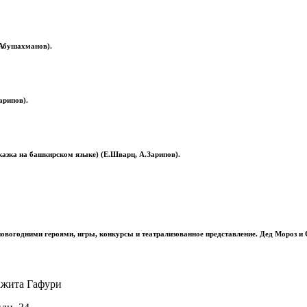
.Абушахманов).
арипов).
казка на башкирском языке) (Е.Шварц, А.Зарипов).
новогодними героями, игры, конкурсы и театрализованное представление. Дед Мороз и
ажита Гафури