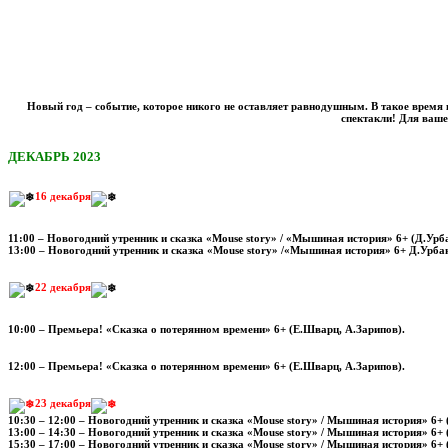
Новый год – событие, которое никого не оставляет равнодушным. В такое время 
спектакли! Для ваше
ДЕКАБРЬ 2023
16 декабря
11:00 – Новогодний утренник и сказка «Mouse story» / «Мышиная история» 6+ (Д.Урб
13:00 – Новогодний утренник и сказка «Mouse story» /«Мышиная история» 6+ Д.Урбан
22 декабря
10:00 – Премьера! «Сказка о потерянном времени» 6+ (Е.Шварц, А.Зарипов).
12:00 – Премьера! «Сказка о потерянном времени» 6+ (Е.Шварц, А.Зарипов).
23 декабря
10:30 – 12:00 – Новогодний утренник и сказка «Mouse story» / Мышиная история» 6+ 
13:00 – 14:30 – Новогодний утренник и сказка «Mouse story» / Мышиная история» 6+ 
15:30 – 17:00 – Новогодний утренник и сказка «Mouse story» / Мышиная история» 6+ 