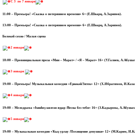
С 3 по 7 января
11:00 – Премьера! «Сказка о потерянном времени» 6+ (Е.Шварц, А.Зарипов).
13:00 – Премьера! «Сказка о потерянном времени» 6+ (Е.Шварц, А.Зарипов).
Бәләкәй сәхнә / Малая сцена
2 января
18:00 – Провинциальная проза «Мин – Марат» / «Я – Марат» 16+ (У.Галиев, А.Абуша
3 января
19:00 – Премьера! Музыкальная комедия «Еҙнәкәй/Зятек» 12+ (Х.Ибрагимов, И.Каза
4 января
19:00 – Мелодрама «Һинһеҙ килгән яҙҙар /Весна без тебя» 16+ (З.Кадырова, А.Абуша
5 января
19:00 – Музыкальная комедия «Ҡыҙ урлау /Похищение девушки» 12+ (М.Карим, И.Ка