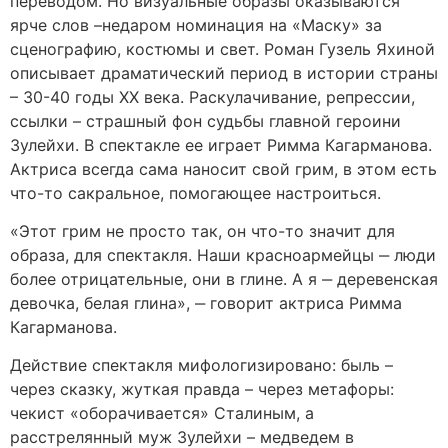
переводом. Но визуальные образы оказываются
ярче слов –недаром номинация на «Маску» за
сценографию, костюмы и свет. Роман Гузель Яхиной
описывает драматический период в истории страны
– 30-40 годы XX века. Раскулачивание, репрессии,
ссылки – страшный фон судьбы главной героини
Зулейхи. В спектакле ее играет Римма Кагарманова.
Актриса всегда сама наносит свой грим, в этом есть
что-то сакральное, помогающее настроиться.
«Этот грим не просто так, он что-то значит для
образа, для спектакля. Наши красноармейцы ‒ люди
более отрицательные, они в глине. А я ‒ деревенская
девочка, белая глина», ‒ говорит актриса Римма
Кагарманова.
Действие спектакля мифологизировано: быль –
через сказку, жуткая правда – через метафоры:
чекист «оборачивается» Сталиным, а
расстрелянный муж Зулейхи – медведем в