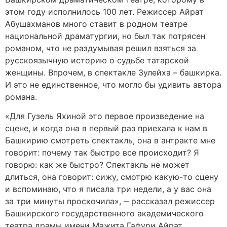
этом году исполнилось 100 лет. Режиссер Айрат
Абушахманов много ставит в родном театре
национальной драматургии, но был так потрясен
романом, что не раздумывая решил взяться за
русскоязычную историю о судьбе татарской
женщины. Впрочем, в спектакле Зулейха – башкирка.
И это не единственное, что могло бы удивить автора
романа.
«Для Гузель Яхиной это первое произведение на
сцене, и когда она в первый раз приехала к нам в
Башкирию смотреть спектакль, она в антракте мне
говорит: почему так быстро все происходит? Я
говорю: как же быстро? Спектакль не может
длиться, она говорит: сижу, смотрю какую-то сцену
и вспоминаю, что я писала три недели, а у вас она
за три минуты проскочила», ‒ рассказал режиссер
Башкирского государственного академического
театра драмы имени Мажита Гафури Айрат