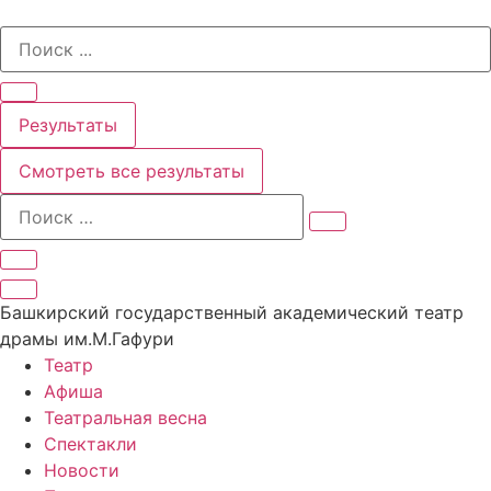
Перейти
Search
к
...
содержимому
Результаты
Смотреть все результаты
Башкирский государственный академический театр
драмы им.М.Гафури
Театр
Афиша
Театральная весна
Спектакли
Новости