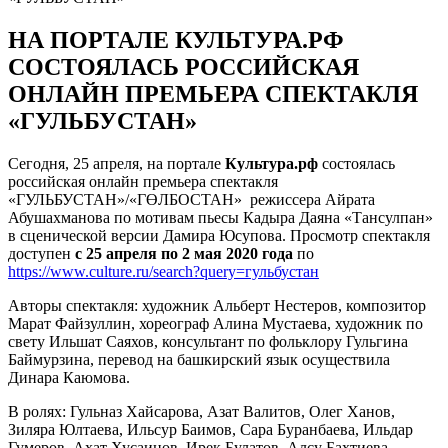
НА ПОРТАЛЕ КУЛЬТУРА.РФ
СОСТОЯЛАСЬ РОССИЙСКАЯ
ОНЛАЙН ПРЕМЬЕРА СПЕКТАКЛЯ
«ГУЛЬБУСТАН»
Сегодня, 25 апреля, на портале
Культура.рф
состоялась
российская онлайн премьера спектакля
«ГУЛЬБУСТАН»/«ГӨЛБОСТАН» режиссера Айрата
Абушахманова по мотивам пьесы Кадыра Даяна «Тансулпан»
в сценической версии Дамира Юсупова. Просмотр спектакля
доступен
с 25 апреля по 2 мая 2020 года
по
https://www.culture.ru/search?query=гульбустан
Авторы спектакля: художник Альберт Нестеров, композитор
Марат Файзуллин, хореограф Алина Мустаева, художник по
свету Ильшат Саяхов, консультант по фольклору Гульгина
Баймурзина, перевод на башкирский язык осуществила
Динара Каюмова.
В ролях: Гульназ Хайсарова, Азат Валитов, Олег Ханов,
Зиляра Юлтаева, Ильсур Баимов, Сара Буранбаева, Ильдар
Гумеров, Ахат Хусаинов, Ирек Булатов, Алсу Бахтиева,