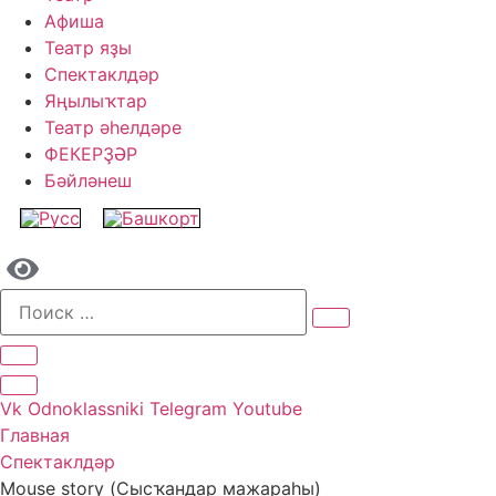
Афиша
Театр яҙы
Спектаклдәр
Яңылыҡтар
Театр әһелдәре
ФЕКЕРҘӘР
Бәйләнеш
Vk
Odnoklassniki
Telegram
Youtube
Главная
Спектаклдәр
Mouse story (Сысҡандар мажараһы)