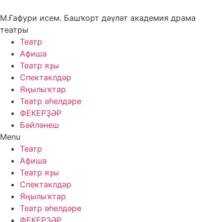
Skip
to
М.Ғафури исем. Башҡорт дәүләт академия драма
content
театры
Театр
Афиша
Театр яҙы
Спектаклдәр
Яңылыҡтар
Театр әһелдәре
ФЕКЕРҘӘР
Бәйләнеш
Menu
Театр
Афиша
Театр яҙы
Спектаклдәр
Яңылыҡтар
Театр әһелдәре
ФЕКЕРҘӘР