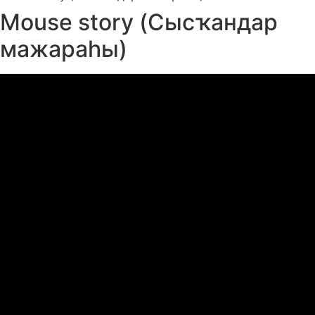
Mouse story (Сысҡандар
мажараһы)