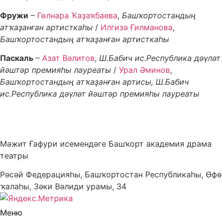
Фружи
–
Гөлнара Ҡаҙаҡбаева
,
Башҡортостандың
атҡаҙанған артисткаһы
/
Илгизә Ғилманова
,
Башҡортостандың атҡаҙанған артисткаһы
Паскаль
–
Азат Вәлитов
,
Ш.Бабич ис.Республика дәүләт
йәштәр премияһы лауреаты
/
Урал Әминов
,
Башҡортостандың атҡаҙанған артисы, Ш.Бабич
ис.Республика дәүләт йәштәр премияһы лауреаты
Мәжит Ғафури исемендәге Башҡорт академия драма
театры
Рәсәй Федерацияһы, Башҡортостан Республикаһы, Өфө
ҡалаһы, Зәки Вәлиди урамы, 34
Меню