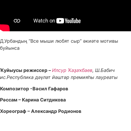
Д.Урбандың “Все мыши любят сыр” әкиәте мотивы
буйынса
Ҡуйыусы режиссер –
Илсур Ҡаҙаҡбаев
, Ш.Бабич
ис.Республика дәүләт йәштәр премияһы лауреаты
Композитор -Вәсил Ғафаров
Рәссам – Карина Ситдикова
Хореограф – Александр Родионов