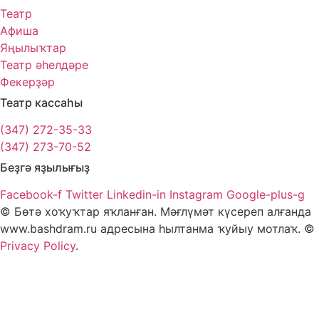
Театр
Афиша
Яңылыҡтар
Театр әһелдәре
Фекерҙәр
Театр кассаһы
(347) 272-35-33
(347) 273-70-52
Беҙгә яҙылығыҙ
Facebook-f
Twitter
Linkedin-in
Instagram
Google-plus-g
© Бөтә хоҡуҡтар яҡланған. Мәғлүмәт күсереп алғанда
www.bashdram.ru адресына һылтанма ҡуйыу мотлаҡ. ©
Privacy Policy
.