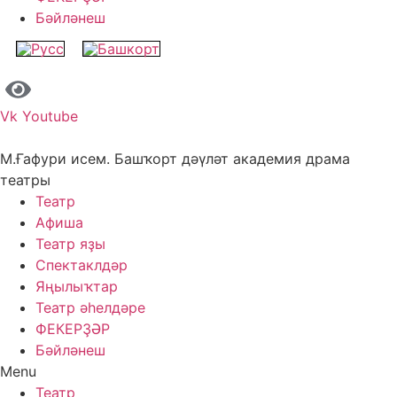
Бәйләнеш
Vk
Youtube
М.Ғафури исем. Башҡорт дәүләт академия драма
театры
Театр
Афиша
Театр яҙы
Спектаклдәр
Яңылыҡтар
Театр әһелдәре
ФЕКЕРҘӘР
Бәйләнеш
Menu
Театр