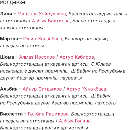
РОЛДӘРҘӘ:
Лили
–
Миңзәлә Хәйруллина
,
Башҡортостандың халыҡ
артисткаһы
/
Алһыу Бәхтиева
,
Башҡортостандың
халыҡ артисткаһы
Мартон
–
Юнир Ҡоланбаев
,
Башҡортостандың
атҡаҙанған артисы
Шома
–
Алмаз Йосопов
/
Артур Кәбиров
,
Башҡортостандың атҡаҙанған артисы, С.Юлаев
исемендәге дәүләт премияһы, Ш.Бабич ис.Республика
дәүләт йәштәр премияһы лауреаты
Альбин
–
Айнур Ситдыҡов
/
Артур Ҡунаҡбаев
,
Башҡортостандың атҡаҙанған артисы, Ш.Бабич
ис.Республика дәүләт йәштәр премияһы лауреаты
Виолетта
–
Гөлфиә Рафиҡова
,
Башҡортостандың
атҡаҙанған артисткаһы
/
Алһыу Ғәлина
,
Башҡортостандың халыҡ артисткаһы