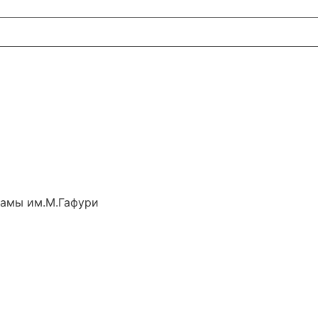
рамы им.М.Гафури