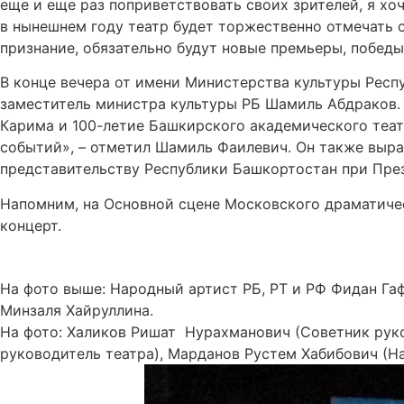
еще и еще раз поприветствовать своих зрителей, я хоч
в нынешнем году театр будет торжественно отмечать с
признание, обязательно будут новые премьеры, победы
В конце вечера от имени Министерства культуры Респ
заместитель министра культуры РБ Шамиль Абдраков. «
Карима и 100-летие Башкирского академического теат
событий», – отметил Шамиль Фаилевич. Он также выр
представительству Республики Башкортостан при През
Напомним, на Основной сцене Московского драматичес
концерт.
На фото выше: Народный артист РБ, РТ и РФ Фидан Га
Минзаля Хайруллина.
На фото: Халиков Ришат Нурахманович (Советник рук
руководитель театра), Марданов Рустем Хабибович (На