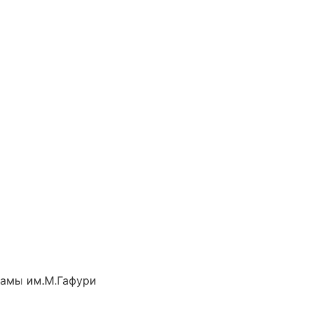
рамы им.М.Гафури