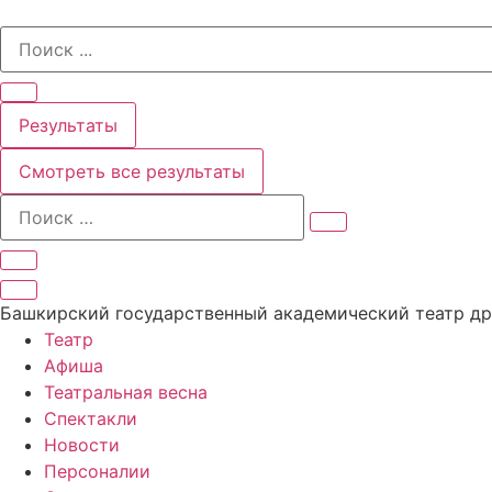
Перейти
Search
к
...
содержимому
Результаты
Смотреть все результаты
Башкирский государственный академический театр д
Театр
Афиша
Театральная весна
Спектакли
Новости
Персоналии