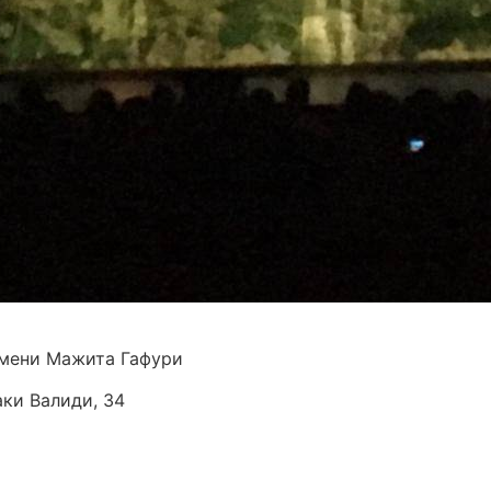
мени Мажита Гафури
аки Валиди, 34