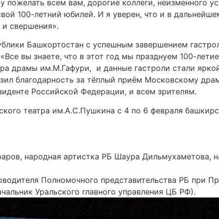
у пожелать всем вам, дорогие коллеги, неизменного усп
вой 100-летний юбилей. И я уверен, что и в дальнейше
 и свершения».
ублики Башкортостан с успешным завершением гастрол
Все вы знаете, что в этот год мы празднуем 100-летие
ра драмы им.М.Гафури, и данные гастроли стали ярко
азил благодарность за тёплый приём Московскому дра
иденте Российской Федерации, и всем зрителям.
кого театра им.А.С.Пушкина с 4 по 6 февраля башкирс
фаров, народная артистка РБ Шаура Дильмухаметова, н
оводителя Полномочного представительства РБ при Пр
чальник Уральского главного управления ЦБ РФ).