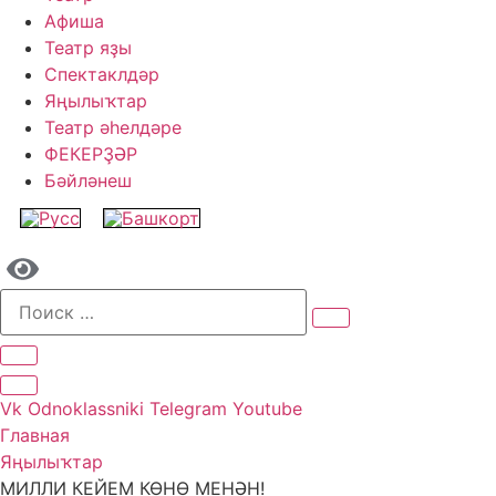
Афиша
Театр яҙы
Спектаклдәр
Яңылыҡтар
Театр әһелдәре
ФЕКЕРҘӘР
Бәйләнеш
Vk
Odnoklassniki
Telegram
Youtube
Главная
Яңылыҡтар
МИЛЛИ КЕЙЕМ КӨНӨ МЕНӘН!