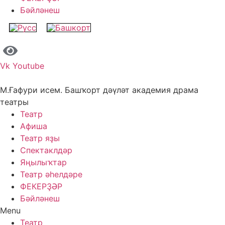
Бәйләнеш
Vk
Youtube
М.Ғафури исем. Башҡорт дәүләт академия драма
театры
Театр
Афиша
Театр яҙы
Спектаклдәр
Яңылыҡтар
Театр әһелдәре
ФЕКЕРҘӘР
Бәйләнеш
Menu
Театр