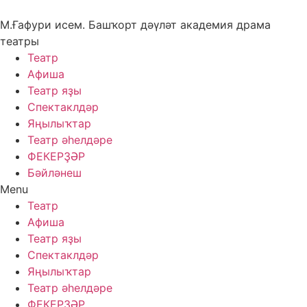
Skip
to
М.Ғафури исем. Башҡорт дәүләт академия драма
content
театры
Театр
Афиша
Театр яҙы
Спектаклдәр
Яңылыҡтар
Театр әһелдәре
ФЕКЕРҘӘР
Бәйләнеш
Menu
Театр
Афиша
Театр яҙы
Спектаклдәр
Яңылыҡтар
Театр әһелдәре
ФЕКЕРҘӘР