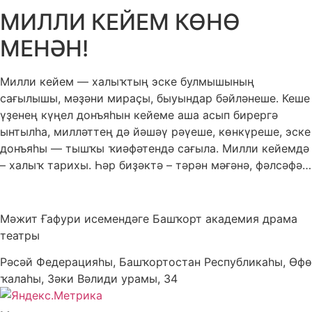
МИЛЛИ КЕЙЕМ КӨНӨ
МЕНӘН!
Милли кейем — халыҡтың эске булмышының
сағылышы, мәҙәни мираҫы, быуындар бәйләнеше. Кеше
үҙенең күңел донъяһын кейеме аша асып бирергә
ынтылһа, милләттең дә йәшәү рәүеше, көнкүреше, эске
донъяһы — тышҡы ҡиәфәтендә сағыла. Милли кейемдә
– халыҡ тарихы. Һәр биҙәктә – тәрән мәғәнә, фәлсәфә…
Мәжит Ғафури исемендәге Башҡорт академия драма
театры
Рәсәй Федерацияһы, Башҡортостан Республикаһы, Өфө
ҡалаһы, Зәки Вәлиди урамы, 34