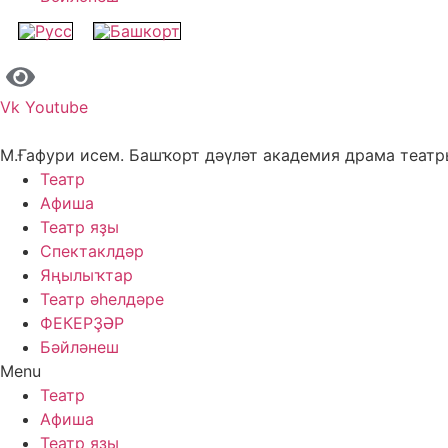
Vk
Youtube
М.Ғафури исем. Башҡорт дәүләт академия драма теат
Театр
Афиша
Театр яҙы
Спектаклдәр
Яңылыҡтар
Театр әһелдәре
ФЕКЕРҘӘР
Бәйләнеш
Menu
Театр
Афиша
Театр яҙы