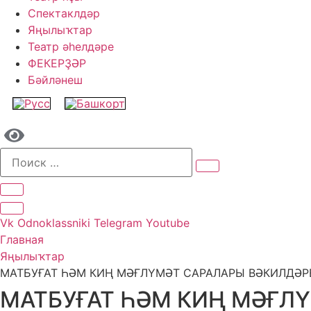
Спектаклдәр
Яңылыҡтар
Театр әһелдәре
ФЕКЕРҘӘР
Бәйләнеш
Vk
Odnoklassniki
Telegram
Youtube
Главная
Яңылыҡтар
МАТБУҒАТ ҺӘМ КИҢ МӘҒЛҮМӘТ САРАЛАРЫ ВӘКИЛДӘР
МАТБУҒАТ ҺӘМ КИҢ МӘҒЛ