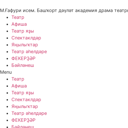
Skip
to
М.Ғафури исем. Башҡорт дәүләт академия драма теат
content
Театр
Афиша
Театр яҙы
Спектаклдәр
Яңылыҡтар
Театр әһелдәре
ФЕКЕРҘӘР
Бәйләнеш
Menu
Театр
Афиша
Театр яҙы
Спектаклдәр
Яңылыҡтар
Театр әһелдәре
ФЕКЕРҘӘР
Бәйләнеш