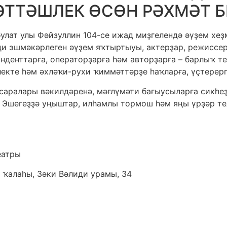
ТТӘШЛЕК ӨСӨН РӘХМӘТ Б
улат улы Фәйзуллин 104-се ижад миҙгелендә әүҙем хеҙ
ади эшмәкәрлеген әүҙем яҡтыртыуы, актерҙар, режисс
нденттарға, операторҙарға һәм авторҙарға – барлыҡ т
лекте һәм әхләҡи-рухи ҡиммәттәрҙе һаҡларға, үҫтерер
саралары вәкилдәренә, мәғлүмәти бағыусыларға сикһеҙ
. Эшегеҙҙә уңыштар, илһамлы тормош һәм яңы үрҙәр те
еатры
 ҡалаһы, Зәки Вәлиди урамы, 34