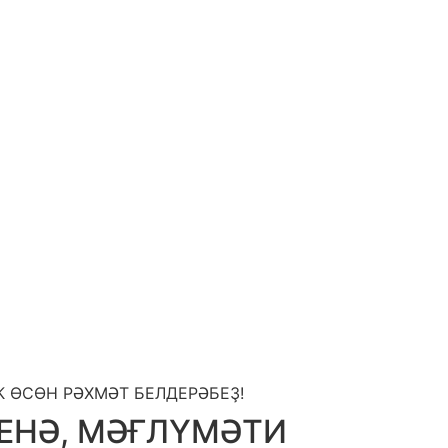
 ӨСӨН РӘХМӘТ БЕЛДЕРӘБЕҘ!
ЕНӘ, МӘҒЛҮМӘТИ