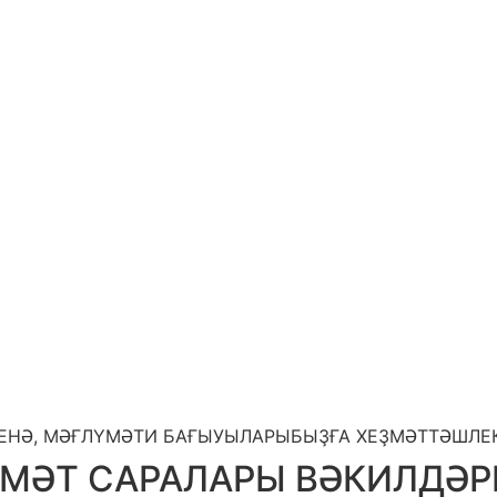
ЕНӘ, МӘҒЛҮМӘТИ БАҒЫУЫЛАРЫБЫҘҒА ХЕҘМӘТТӘШЛЕК
ҮМӘТ САРАЛАРЫ ВӘКИЛДӘР