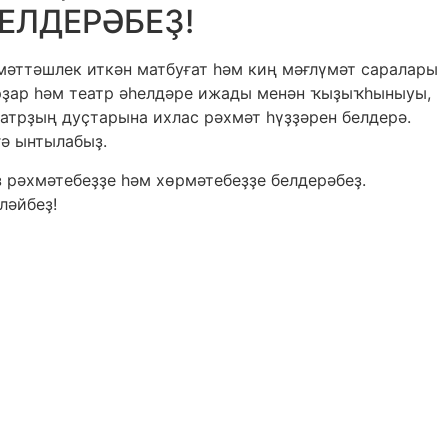
ЕЛДЕРӘБЕҘ!
мәттәшлек иткән матбуғат һәм киң мәғлүмәт саралары
ерҙар һәм театр әһелдәре ижады менән ҡыҙыҡһыныуы,
еатрҙың дуҫтарына ихлас рәхмәт һүҙҙәрен белдерә.
гә ынтылабыҙ.
 рәхмәтебеҙҙе һәм хөрмәтебеҙҙе белдерәбеҙ.
ләйбеҙ!