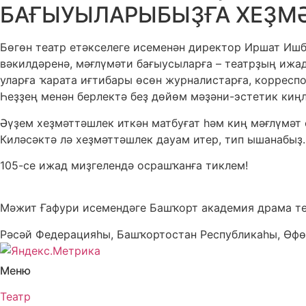
БАҒЫУЫЛАРЫБЫҘҒА ХЕҘМӘ
Бөгөн театр етәкселеге исеменән директор Иршат Ишб
вәкилдәренә, мәғлүмәти бағыусыларға – театрҙың иж
уларға ҡарата иғтибары өсөн журналистарға, корреспо
Һеҙҙең менән берлектә беҙ дөйөм мәҙәни-эстетик киң
Әүҙем хеҙмәттәшлек иткән матбуғат һәм киң мәғлүмәт 
Киләсәктә лә хеҙмәттәшлек дауам итер, тип ышанабыҙ
105-се ижад миҙгелендә осрашҡанға тиклем!
Мәжит Ғафури исемендәге Башҡорт академия драма т
Рәсәй Федерацияһы, Башҡортостан Республикаһы, Өфө
Меню
Театр