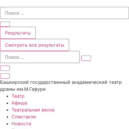
Перейти
Search
к
...
содержимому
Результаты
Смотреть все результаты
Башкирский государственный академический театр
драмы им.М.Гафури
Театр
Афиша
Театральная весна
Спектакли
Новости