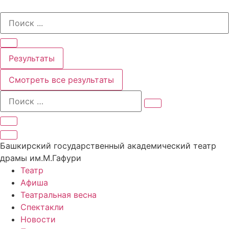
Перейти
Search
к
...
содержимому
Результаты
Смотреть все результаты
Башкирский государственный академический театр
драмы им.М.Гафури
Театр
Афиша
Театральная весна
Спектакли
Новости