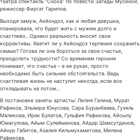
театра спектакль “Сноха” по повести Загиды Мусиной,
режиссер Фиргат Гарипов.
Выходя замуж, Акйондоз, как и любая девушка,
планировала, что будет жить с мужем долго и
счастливо…Однако реальность вносит свои
коррективы. Хватит ли у Акйондоз терпения сохранить
семью? Готова ли она бороться за свое счастье,
преодолеть трудности? Со временем героиня
понимает, что счастье – в ее руках, просто
необходимо быть сильнее обстоятельств. Ведь
счастливая жизнь не наступит никогда, если все
откладывать на потом…
В постановке заняты артисты: Лилия Галина, Мурат
Рафиков, Эльвира Юнусова, Сара Буранбаева, Гузяль
Маликова, Ирек Булатов, Гульфия Рафикова, Айсылу
Юмагулова, Айым Сулейманова, Айдар Шамсутдинов,
Айнур Габитов, Азалия Кильмухаметова, Милена
Рафикова.