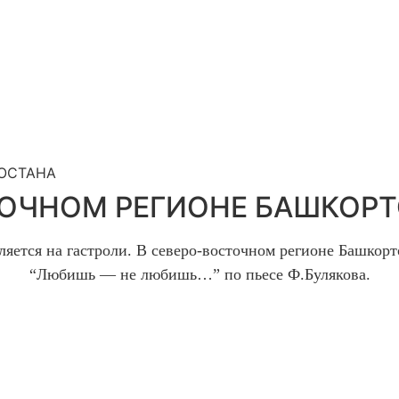
ТОСТАНА
ТОЧНОМ РЕГИОНЕ БАШКОР
ляется
на гастроли. В северо-восточном регионе Башкор
“
Любишь —
не любишь…
”
по пьесе Ф.Булякова
.