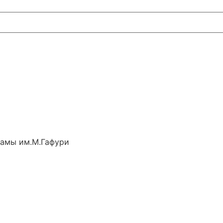
рамы им.М.Гафури