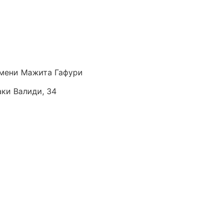
мени Мажита Гафури
аки Валиди, 34