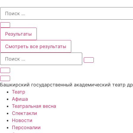
Перейти
Search
к
...
содержимому
Результаты
Смотреть все результаты
Башкирский государственный академический театр д
Театр
Афиша
Театральная весна
Спектакли
Новости
Персоналии