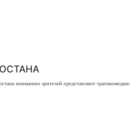
ТОСТАНА
тостана вниманию зрителей представляют трагикомеди
ю