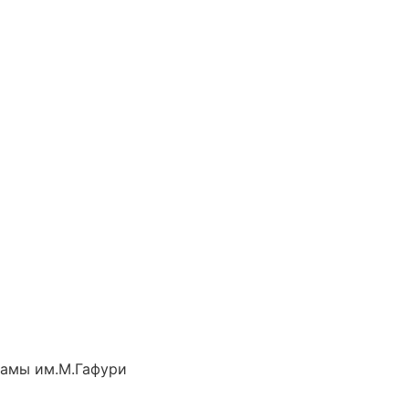
рамы им.М.Гафури