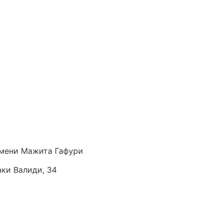
мени Мажита Гафури
аки Валиди, 34