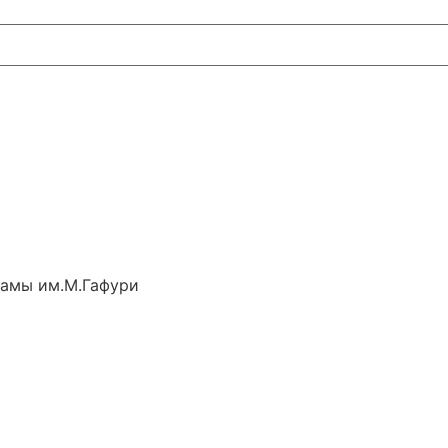
рамы им.М.Гафури