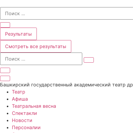
Перейти
Search
к
...
содержимому
Результаты
Смотреть все результаты
Башкирский государственный академический театр д
Театр
Афиша
Театральная весна
Спектакли
Новости
Персоналии