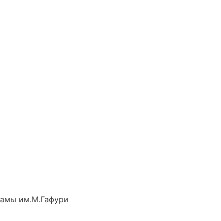
рамы им.М.Гафури