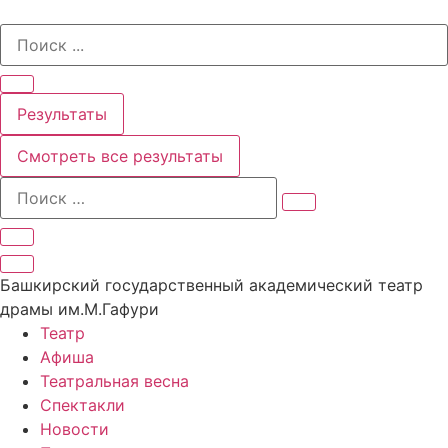
Перейти
Search
к
...
содержимому
Результаты
Смотреть все результаты
Башкирский государственный академический театр
драмы им.М.Гафури
Театр
Афиша
Театральная весна
Спектакли
Новости