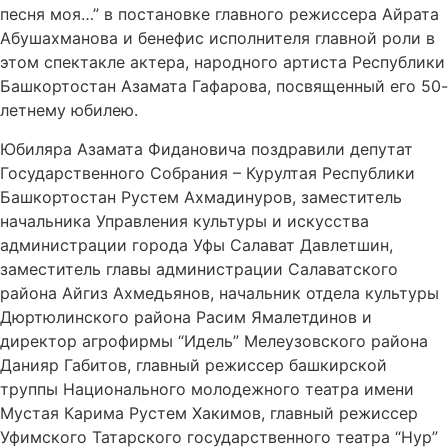
песня моя…” в постановке главного режиссера Айрата
Абушахманова и бенефис исполнителя главной роли в
этом спектакле актера, народного артиста Республики
Башкортостан Азамата Гафарова, посвященный его 50-
летнему юбилею.
Юбиляра Азамата Фидановича поздравили депутат
Государственного Собрания – Курултая Республики
Башкортостан Рустем Ахмадинуров, заместитель
начальника Управления культуры и искусства
администрации города Уфы Салават Давлетшин,
заместитель главы администрации Салаватского
района Айгиз Ахмедьянов, начальник отдела культуры
Дюртюлинского района Расим Ямалетдинов и
директор агрофирмы “Идель” Мелеузовского района
Данияр Габитов, главный режиссер башкирской
труппы Национального молодежного театра имени
Мустая Карима Рустем Хакимов, главный режиссер
Уфимского Татарского государственного театра “Нур”