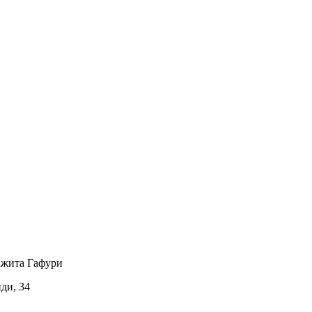
ажита Гафури
иди, 34