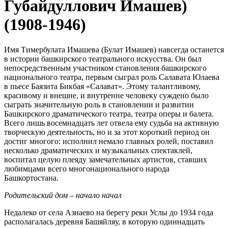
Губайдуллович Имашев)
(1908-1946)
Имя Тимербулата Имашева (Булат Имашев) навсегда останется
в истории башкирского театрального искусства. Он был
непосредственным участником становления башкирского
национального театра, первым сыграл роль Салавата Юлаева
в пьесе Баязита Бикбая «Салават». Этому талантливому,
красивому и внешне, и внутренне человеку суждено было
сыграть значительную роль в становлении и развитии
Башкирского драматического театра, театра оперы и балета.
Всего лишь восемнадцать лет отвела ему судьба на активную
творческую деятельность, но и за этот короткий период он
достиг многого: исполнил немало главных ролей, поставил
несколько драматических и музыкальных спектаклей,
воспитал целую плеяду замечательных артистов, ставших
любимцами всего многонационального народа
Башкортостана.
Родительский дом – начало начал
Недалеко от села Азнаево на берегу реки Услы до 1934 года
располагалась деревня Башяйляу, в которую одиннадцать