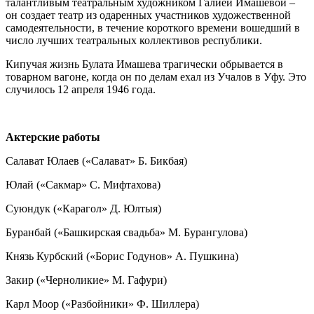
талантливым театральным художником Галией Имашевой –
он создает театр из одаренных участников художественной
самодеятельности, в течение короткого времени вошедший в
число лучших театральных коллективов республики.
Кипучая жизнь Булата Имашева трагически обрывается в
товарном вагоне, когда он по делам ехал из Учалов в Уфу. Это
случилось 12 апреля 1946 года.
Актерские
работы
Салават Юлаев («Салават» Б. Бикбая)
Юлай («Сакмар» С. Мифтахова)
Суюндук («Карагол» Д. Юлтыя)
Буранбай («Башкирская свадьба» М. Бурангулова)
Князь Курбский («Борис Годунов» А. Пушкина)
Закир («Черноликие» М. Гафури)
Карл Моор («Разбойники» Ф. Шиллера)