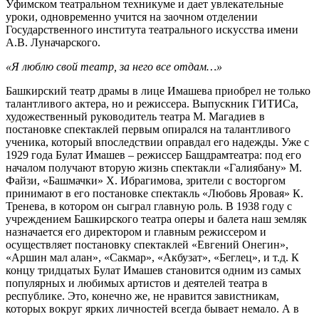
Уфимском театральном техникуме и дает увлекательные
уроки, одновременно учится на заочном отделении
Государственного института театрального искусства имени
А.В. Луначарского.
«Я люблю свой театр, за него все отдам…»
Башкирский театр драмы в лице Имашева приобрел не только
талантливого актера, но и режиссера. Выпускник ГИТИСа,
художественный руководитель театра М. Магадиев в
постановке спектаклей первым опирался на талантливого
ученика, который впоследствии оправдал его надежды. Уже с
1929 года Булат Имашев – режиссер Башдрамтеатра: под его
началом получают вторую жизнь спектакли «Галиябану» М.
Файзи, «Башмачки» Х. Ибрагимова, зрители с восторгом
принимают в его постановке спектакль «Любовь Яровая» К.
Тренева, в котором он сыграл главную роль. В 1938 году с
учреждением Башкирского театра оперы и балета наш земляк
назначается его директором и главным режиссером и
осуществляет постановку спектаклей «Евгений Онегин»,
«Аршин мал алан», «Сакмар», «Акбузат», «Беглец», и т.д. К
концу тридцатых Булат Имашев становится одним из самых
популярных и любимых артистов и деятелей театра в
республике. Это, конечно же, не нравится завистникам,
которых вокруг ярких личностей всегда бывает немало. А в