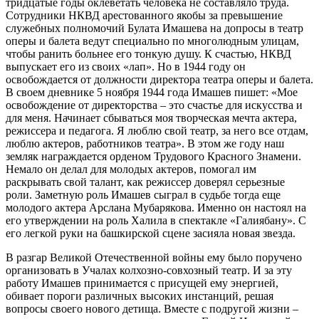
тридцатые годы оклеветать человека не составляло труда.
Сотрудники НКВД арестованного якобы за превышение
служебных полномочий Булата Имашева на допросы в театр
оперы и балета ведут специально по многолюдным улицам,
чтобы ранить больнее его тонкую душу. К счастью, НКВД
выпускает его из своих «лап». Но в 1944 году он
освобождается от должности директора театра оперы и балета.
В своем дневнике 5 ноября 1944 года Имашев пишет: «Мое
освобождение от директорства – это счастье для искусства и
для меня. Начинает сбываться моя творческая мечта актера,
режиссера и педагога. Я люблю свой театр, за него все отдам,
люблю актеров, работников театра». В этом же году наш
земляк награждается орденом Трудового Красного Знамени.
Немало он делал для молодых актеров, помогал им
раскрывать свой талант, как режиссер доверял серьезные
роли. Заметную роль Имашев сыграл в судьбе тогда еще
молодого актера Арслана Мубарякова. Именно он настоял на
его утверждении на роль Халила в спектакле «Галиябану». С
его легкой руки на башкирской сцене засияла новая звезда.
В разгар Великой Отечественной войны ему было поручено
организовать в Учалах колхозно-совхозный театр. И за эту
работу Имашев принимается с присущей ему энергией,
обивает пороги различных высоких инстанций, решая
вопросы своего нового детища. Вместе с подругой жизни –