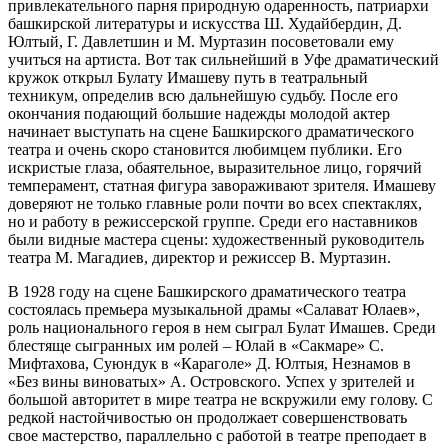
привлекательного парня природную одаренность, патриархи
башкирской литературы и искусства Ш. Худайбердин, Д.
Юлтый, Г. Давлетшин и М. Муртазин посоветовали ему
учиться на артиста. Вот так сильнейший в Уфе драматический
кружок открыл Булату Имашеву путь в театральный
техникум, определив всю дальнейшую судьбу. После его
окончания подающий большие надежды молодой актер
начинает выступать на сцене Башкирского драматического
театра и очень скоро становится любимцем публики. Его
искристые глаза, обаятельное, выразительное лицо, горячий
темперамент, статная фигура завораживают зрителя. Имашеву
доверяют не только главные роли почти во всех спектаклях,
но и работу в режиссерской группе. Среди его наставников
были видные мастера сцены: художественный руководитель
театра М. Магадиев, директор и режиссер В. Муртазин.
В 1928 году на сцене Башкирского драматического театра
состоялась премьера музыкальной драмы «Салават Юлаев»,
роль национального героя в нем сыграл Булат Имашев. Среди
блестяще сыгранных им ролей – Юлай в «Сакмаре» С.
Мифтахова, Суюндук в «Караголе» Д. Юлтыя, Незнамов в
«Без вины виноватых» А. Островского. Успех у зрителей и
большой авторитет в мире театра не вскружили ему голову. С
редкой настойчивостью он продолжает совершенствовать
свое мастерство, параллельно с работой в театре преподает в