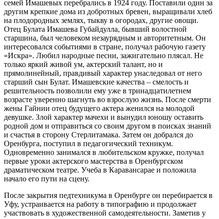
семей Имашевых перебрались в 1924 году. Поставили один за
другим крепкие дома из добротных бревен, выращивали хлеб
на плодородных землях, тыкву в огородах, другие овощи.
Отец Булата Имашева Губайдулла, бывший волостной
старшина, был человеком незаурядным и авторитетным. Он
интересовался событиями в стране, получал рабочую газету
«Искра». Любил народные песни, зажигательно плясал. Не
только яркий живой ум, актерский талант, но и
прямолинейный, правдивый характер унаследовал от него
старший сын Булат. Имашевские качества – смелость и
решительность позволили ему уже в тринадцатилетнем
возрасте уверенно шагнуть во взрослую жизнь. После смерти
жены Гайнии отец будущего актера женился на молодой
девушке. Злой характер мачехи и вынудил юношу оставить
родной дом и отправиться со своим другом в поисках знаний
и счастья в сторону Стерлитамака. Затем он добрался до
Оренбурга, поступил в педагогический техникум.
Одновременно занимался в любительском кружке, получал
первые уроки актерского мастерства в Оренбургском
драматическом театре. Учеба в Каравансарае и положила
начало его пути на сцену.
После закрытия педтехникума в Оренбурге он перебирается в
Уфу, устраивается на работу в типографию и продолжает
участвовать в художественной самодеятельности. Заметив у