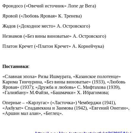
Фрондосо («Овечий источник» Лопе де Вега)
Яровой («Любовь Яровая» К. Тренева)
Жадов («Доходное место» А. Островского)
Незнамов («Без вины виноватые» А. Островского)
Платон Кречет («Платон Кречет» А. Корнейчука)
Постановки
:
«Славная эпоха» Ризы Ишмурата, «Казанское полотенце»
Карима Тинчурина, «Без вины виноватые» (1933), «Любовь
Яровая» (1937); «Дружба и любовь» С. Мифтахова (1939),
«Галиябану» М.Файзи, «Башмачки» Х. Ибрагимова;
Оперные – «Карлугас» («Ласточка») Чемберджи (1941),
«Акбузат» Спадавеккиа и Заимова (1942), «Евгений Онегин»,
«Аршин мал алан», «Беглец».