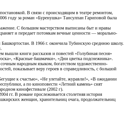
остановкой. В связи с происходящим в театре ремонтом,
2006 году за роман «Буренушка» Тансулпан Гариповой была
тражение. С большим мастерством выписаны быт и нравы
храняет и передает потомкам вечные ценности — морально-
и Башкортостан. В 1966 г. окончила Тубинскую среднюю школу.
.
тем вышли книги рассказов и повестей «Голубиная песня»
 тоска», «Красные башмачки», «Дни цветка подснежника».
я, сочным народным языком, богатством художественно-
тей, показывает веру героев в справедливость, с большой
Бегущие к счастью», «Не улетайте, журавли!», «В ожидании
республики, а по киноповести «Летний камень» снят
одном кинофестивале (2002 г).
004 гг. В романе прослеживается столетняя история
 башкирских женщин, хранительниц очага, продолжательниц