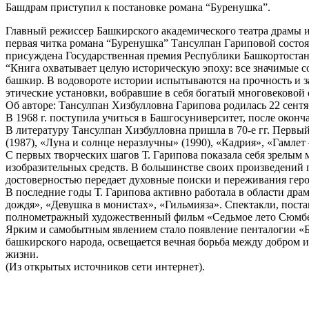
Башдрам приступил к постановке романа “Буренушка”.
Главный режиссер Башкирского академического театра драмы и
первая читка романа “Буренушка” Тансулпан Гариповой состоя
присуждена Государственная премия Республики Башкортостан
“Книга охватывает целую историческую эпоху: все значимые 
башкир. В водовороте истории испытываются на прочность и з
этические установки, вобравшие в себя богатый многовековой
Об авторе: Тансулпан Хизбулловна Гарипова родилась 22 сентя
В 1968 г. поступила учиться в Башгосуниверситет, после оконч
В литературу Тансулпан Хизбулловна пришла в 70-е гг. Первый
(1987), «Луна и солнце неразлучны» (1990), «Кадрия», «Гамле
С первых творческих шагов Т. Гарипова показала себя зрелым 
изобразительных средств. В большинстве своих произведений 
достоверностью передает духовные поиски и переживания геро
В последние годы Т. Гарипова активно работала в области дра
дождя», «Девушка в монистах», «Гильмияза». Спектакли, поста
полнометражный художественный фильм «Седьмое лето Сюмбел
Ярким и самобытным явлением стало появление пенталогии «Бур
башкирского народа, освещается вечная борьба между добром 
жизни.
(Из открытых источников сети интернет).