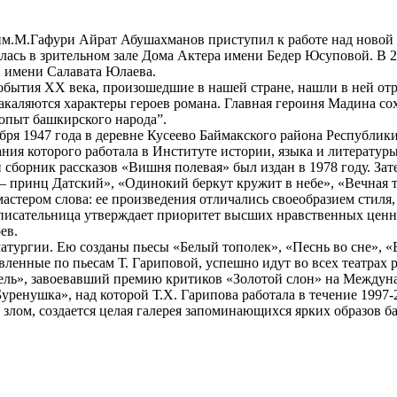
м.М.Гафури Айрат Абушахманов приступил к работе над новой п
лась в зрительном зале Дома Актера имени Бедер Юсуповой. В 
 имени Салавата Юлаева.
события ХХ века, произошедшие в нашей стране, нашли в ней о
акаляются характеры героев романа. Главная героиня Мадина со
 опыт башкирского народа”.
бря 1947 года в деревне Кусеево Баймакского района Республик
ания которого работала в Институте истории, языка и литературы
 сборник рассказов «Вишня полевая» был издан в 1978 году. За
т – принц Датский», «Одинокий беркут кружит в небе», «Вечная
мастером слова: ее произведения отличались своеобразием стил
писательница утверждает приоритет высших нравственных ценнос
ев.
матургии. Ею созданы пьесы «Белый тополек», «Песнь во сне», «
вленные по пьесам Т. Гариповой, успешно идут во всех театрах 
ь», завоевавший премию критиков «Золотой слон» на Междунар
енушка», над которой Т.Х. Гарипова работала в течение 1997-2
и злом, создается целая галерея запоминающихся ярких образов