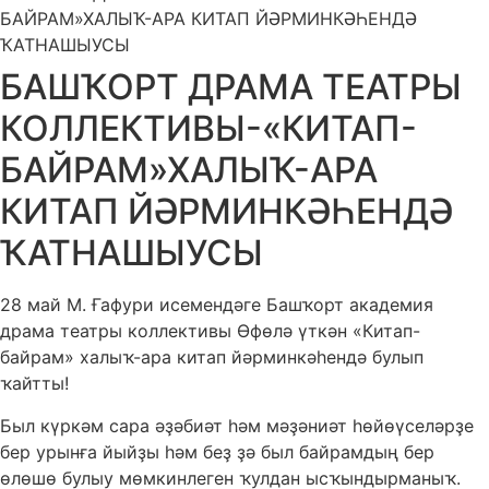
БАЙРАМ»ХАЛЫҠ-АРА КИТАП ЙӘРМИНКӘҺЕНДӘ
ҠАТНАШЫУСЫ
БАШҠОРТ ДРАМА ТЕАТРЫ
КОЛЛЕКТИВЫ-«КИТАП-
БАЙРАМ»ХАЛЫҠ-АРА
КИТАП ЙӘРМИНКӘҺЕНДӘ
ҠАТНАШЫУСЫ
28 май М. Ғафури исемендәге Башҡорт академия
драма театры коллективы Өфөлә үткән «Китап-
байрам» халыҡ-ара китап йәрминкәһендә булып
ҡайтты!
Был күркәм сара әҙәбиәт һәм мәҙәниәт һөйөүселәрҙе
бер урынға йыйҙы һәм беҙ ҙә был байрамдың бер
өлөшө булыу мөмкинлеген ҡулдан ысҡындырманыҡ.