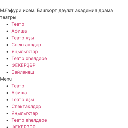
Skip
to
М.Ғафури исем. Башҡорт дәүләт академия драма
content
театры
Театр
Афиша
Театр яҙы
Спектаклдәр
Яңылыҡтар
Театр әһелдәре
ФЕКЕРҘӘР
Бәйләнеш
Menu
Театр
Афиша
Театр яҙы
Спектаклдәр
Яңылыҡтар
Театр әһелдәре
ФЕКЕРҘӘР