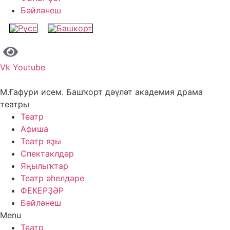
Бәйләнеш
Vk
Youtube
М.Ғафури исем. Башҡорт дәүләт академия драма
театры
Театр
Афиша
Театр яҙы
Спектаклдәр
Яңылыҡтар
Театр әһелдәре
ФЕКЕРҘӘР
Бәйләнеш
Menu
Театр