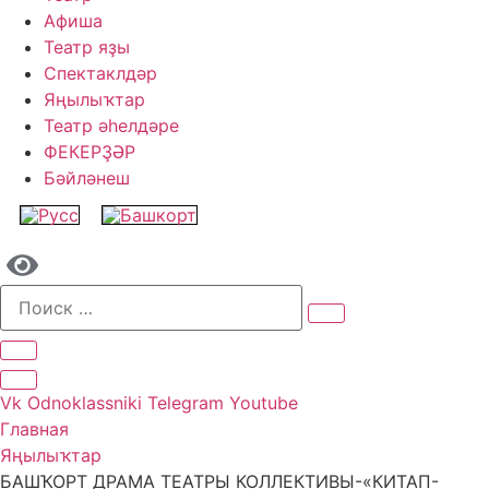
Афиша
Театр яҙы
Спектаклдәр
Яңылыҡтар
Театр әһелдәре
ФЕКЕРҘӘР
Бәйләнеш
Vk
Odnoklassniki
Telegram
Youtube
Главная
Яңылыҡтар
БАШҠОРТ ДРАМА ТЕАТРЫ КОЛЛЕКТИВЫ-«КИТАП-