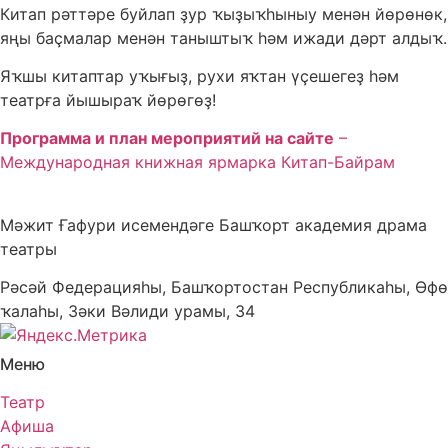
Китап рәттәре буйлап ҙур ҡыҙыҡһыныу менән йөрөнөк,
яңы баҫмалар менән таныштыҡ һәм ижади дәрт алдыҡ.
Яҡшы китаптар уҡығыҙ, рухи яҡтан үҫешегеҙ һәм
театрға йышыраҡ йөрөгөҙ!
Программа и план мероприятий на сайте
–
Международная книжная ярмарка Китап-Байрам
Мәжит Ғафури исемендәге Башҡорт академия драма
театры
Рәсәй Федерацияһы, Башҡортостан Республикаһы, Өфө
ҡалаһы, Зәки Вәлиди урамы, 34
Меню
Театр
Афиша