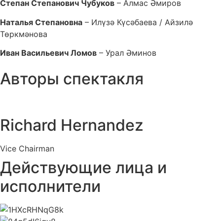
Степан Степанович Чубуков
– Алмас Әмиров
Наталья Степановна
– Илүзә Күсәбаева / Айзилә
Төркмәнова
Иван Васильевич Ломов
– Урал Әминов
Авторы спектакля
Richard Hernandez
Vice Chairman
Действующие лица и
исполнители