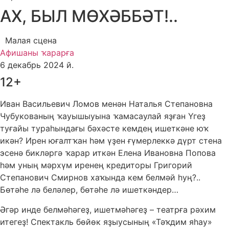
АХ, БЫЛ МӨХӘББӘТ!..
Малая сцена
Афишаны ҡарарға
6 декабрь 2024 й.
12+
Иван Васильевич Ломов менән Наталья Степановна
Чубукованың ҡауышыуына ҡамасаулай яҙған Үгеҙ
туғайы тураһындағы бәхәсте кемдең ишеткәне юҡ
икән? Ирен юғалтҡан һәм үҙен ғүмерлеккә дүрт стена
эсенә бикләргә ҡарар иткән Елена Ивановна Попова
һәм уның мәрхүм иренең кредиторы Григорий
Степанович Смирнов хаҡында кем белмәй һуң?..
Бөтәһе лә беләлер, бөтәһе лә ишеткәндер…
Әгәр инде белмәһәгеҙ, ишетмәһәгеҙ – театрға рәхим
итегеҙ! Спектакль бөйөк яҙыусының «Тәҡдим яһау»