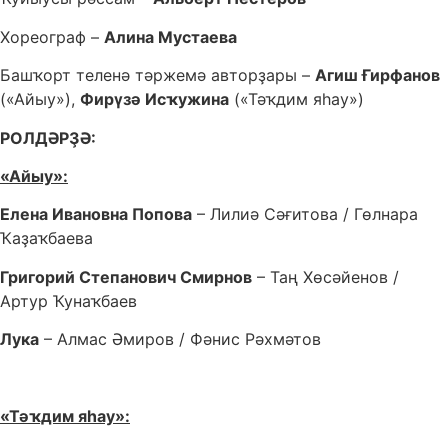
Хореограф –
Алина Мустаева
Башҡорт теленә тәржемә авторҙары –
Агиш Ғирфанов
(«Айыу»),
Фирүзә Исҡужина
(«Тәҡдим яһау»)
РОЛДӘРҘӘ:
«Айыу»:
Елена Ивановна Попова
– Лилиә Сәғитова / Гөлнара
Ҡаҙаҡбаева
Григорий Степанович Смирнов
– Таң Хөсәйенов /
Артур Ҡунаҡбаев
Лука
– Алмас Әмиров / Фәнис Рәхмәтов
«Тәҡдим яһау»: