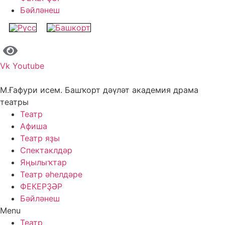
Бәйләнеш
Vk
Youtube
М.Ғафури исем. Башҡорт дәүләт академия драма
театры
Театр
Афиша
Театр яҙы
Спектаклдәр
Яңылыҡтар
Театр әһелдәре
ФЕКЕРҘӘР
Бәйләнеш
Menu
Театр