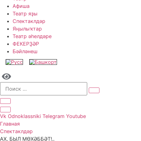
Афиша
Театр яҙы
Спектаклдәр
Яңылыҡтар
Театр әһелдәре
ФЕКЕРҘӘР
Бәйләнеш
Vk
Odnoklassniki
Telegram
Youtube
Главная
Спектаклдәр
АХ, БЫЛ МӨХӘББӘТ!..