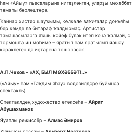
һәм «Айыу» пьесаларына нигеҙләнгән, уларҙы мөхәббәт
темаһы берләштерә.
Ҡайнар хистәр шауҡымы, көлкөлө ваҡиғалар донъяһы
бер кемде лә битараф ҡалдырмаҫ. Артистар
тамашасыларға яҡшы кәйеф бүләк итеп кенә ҡалмай, ә
тормошта иң мөһиме – яратып һәм яратылып йәшәү
кәрәклеген дә иҫтәренә төшөрәсәк.
А.П.Чехов – «
АХ, БЫЛ М
Ө
Х
Ә
ББ
Ә
Т
!
..»
(«Айыу» һәм «Тәҡдим яһау» водевилдәре буйынса
спектакль)
Спектаклдең художество етәксеһе –
Айрат
Абушахманов
Яуаплы режиссёр –
Алмас Әмиров
Ҡуйыусы рәссам –
Альберт Нестеров