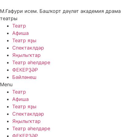
Skip
to
М.Ғафури исем. Башҡорт дәүләт академия драма
content
театры
Театр
Афиша
Театр яҙы
Спектаклдәр
Яңылыҡтар
Театр әһелдәре
ФЕКЕРҘӘР
Бәйләнеш
Menu
Театр
Афиша
Театр яҙы
Спектаклдәр
Яңылыҡтар
Театр әһелдәре
ФЕКЕРҘӘР