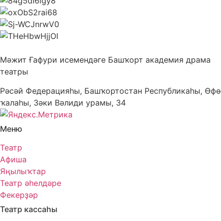
Мәжит Ғафури исемендәге Башҡорт академия драма
театры
Рәсәй Федерацияһы, Башҡортостан Республикаһы, Өфө
ҡалаһы, Зәки Вәлиди урамы, 34
Меню
Театр
Афиша
Яңылыҡтар
Театр әһелдәре
Фекерҙәр
Театр кассаһы