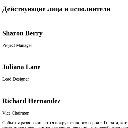
Действующие лица и исполнители
Sharon Berry
Project Manager
Juliana Lane
Lead Designer
Richard Hernandez
Vice Chairman
События разворачиваются вокруг главного героя − Гиззата, кот
потенциального жениха для своих нерадивых дочерей, засидев