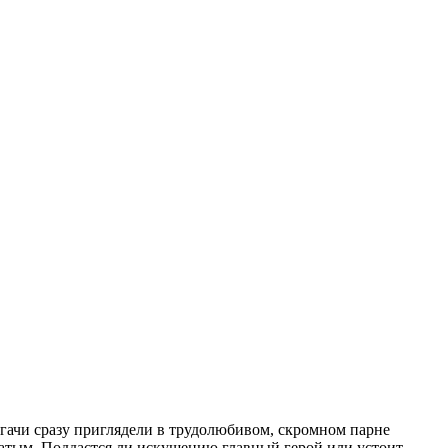
богачи сразу приглядели в трудолюбивом, скромном парне
огатым. Поддастся ли искушению главный герой или устоит