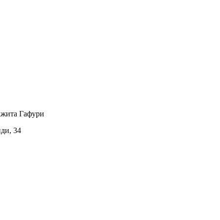
ажита Гафури
иди, 34