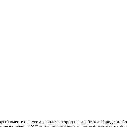
орый вместе с другом уезжает в город на заработки. Городские 
шихся в девках. У Гиззата появляется заманчивый шанс стать б